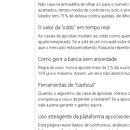
Não caia na armadilha de olhar só para o número d
acertados, tempo médio de controle no solo e, pri
lutador tem 75 % de defesa contra quedas, ele difi
O valor da “odds” em tempo real
As casas de apostas mudam as odds como quem t
ajuste inesperado. Se a odd de um nocauté sobe de
que o mercado está percebendo fraqueza repentin
Como gerir a banca sem ansiedade
Regra de ouro: nunca aposte mais de 2 % da sua 
10 € já é o máximo. Assim, um erro não destrói tu
Ferramentas de “cashout”
Quando o algoritmo da casa de apostas oferece o 
compensa o risco de perder o restante? Se a aposta
vale a pena garantir o ganho agora.
Uso inteligente da plataforma
apostasdes
Esta página reúne dados de confrontos, análises d