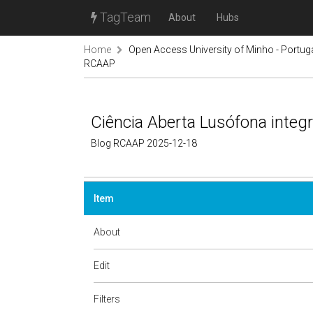
TagTeam
About
Hubs
Home
Open Access University of Minho - Portug
RCAAP
Ciência Aberta Lusófona integ
Blog RCAAP 2025-12-18
Item
About
Edit
Filters