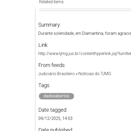
Related items
Summary:
Durante solenidade, em Diamantina, foram agracia
Link:
http://www.tjmg.jus.br/contenthyperlink.jsp?
From feeds:
Judiciário Brasileiro
»
Notícias do TJMG
Tags:
dadosabertos
Date tagged:
09/12/2025, 14:03
Date published: