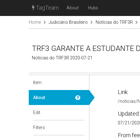
TagTeam
About
Hubs
Home
Judiciário Brasileiro
Notícias do TRF3R
TRF3 GARANTE A ESTUDANTE 
Notícias do TRF3R 2020-07-21
Item
Link:
About
/noticias/
Edit
Updated:
07/21/2020
Filters
From fee