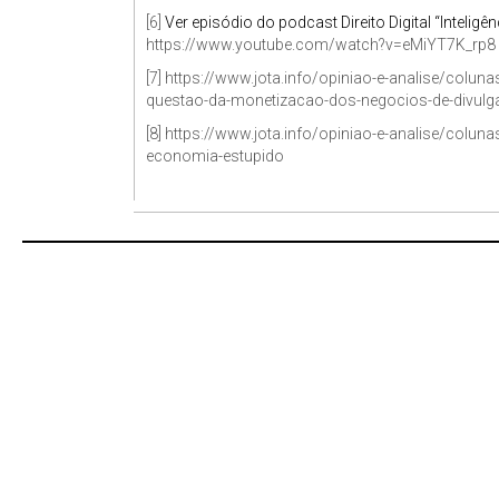
[6]
Ver episódio do podcast Direito Digital “Inteligênc
https://www.youtube.com/watch?v=eMiYT7K_rp8
[7]
https://www.jota.info/opiniao-e-analise/colun
questao-da-monetizacao-dos-negocios-de-divul
[8]
https://www.jota.info/opiniao-e-analise/colu
economia-estupido