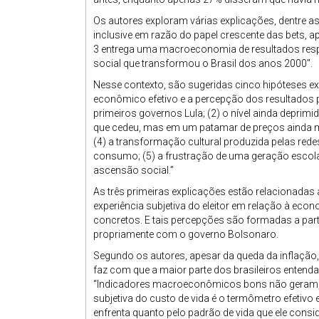
Os autores exploram várias explicações, dentre as
inclusive em razão do papel crescente das bets, a
3 entrega uma macroeconomia de resultados respei
social que transformou o Brasil dos anos 2000″.
Nesse contexto, são sugeridas cinco hipóteses e
econômico efetivo e a percepção dos resultados p
primeiros governos Lula; (2) o nível ainda deprim
que cedeu, mas em um patamar de preços ainda 
(4) a transformação cultural produzida pelas rede
consumo; (5) a frustração de uma geração escola
ascensão social.”
As três primeiras explicações estão relacionadas ao
experiência subjetiva do eleitor em relação à e
concretos. E tais percepções são formadas a par
propriamente com o governo Bolsonaro.
Segundo os autores, apesar da queda da inflação
faz com que a maior parte dos brasileiros entend
“Indicadores macroeconômicos bons não geram, s
subjetiva do custo de vida é o termômetro efetiv
enfrenta quanto pelo padrão de vida que ele consid