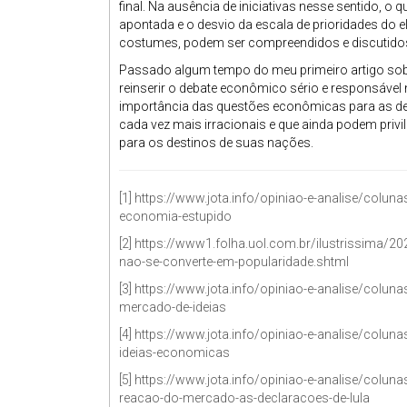
final. Na ausência de iniciativas nesse sentido, o
apontada e o desvio da escala de prioridades do 
costumes, podem ser compreendidos e discutidos 
Passado algum tempo do meu primeiro artigo sob
reinserir o debate econômico sério e responsável n
importância das questões econômicas para as de
cada vez mais irracionais e que ainda podem privi
para os destinos de suas nações.
[1]
https://www.jota.info/opiniao-e-analise/colu
economia-estupido
[2]
https://www1.folha.uol.com.br/ilustrissima/
nao-se-converte-em-popularidade.shtml
[3]
https://www.jota.info/opiniao-e-analise/colu
mercado-de-ideias
[4]
https://www.jota.info/opiniao-e-analise/colu
ideias-economicas
[5]
https://www.jota.info/opiniao-e-analise/colu
reacao-do-mercado-as-declaracoes-de-lula