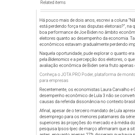
Related items
Há pouco mais de dois anos, escrevi a coluna “N
está perdendo força nas disputas eleitorais?”, na 
boa performance de Joe Biden no âmbito econômic
eleitores quanto ao desempenho da economia. Tal
econômicos estavam gradualmente perdendo impo
Naquela oportunidade, pude explorar o quanto era a
pela
Bidenomics
e a percepção dos eleitores, o que
avaliação econômica de Biden seria fruto apenas
Conheça o
JOTA
PRO Poder, plataforma de monitor
para empresas
Recentemente, os economistas Laura Carvalho e Gu
desempenho econômico de Lula 3 não se converte
causas da referida dissonância no contexto brasil
Afinal, apesar de o terceiro mandato de Lula apr
desemprego para os menores patamares da série h
superiores às projeções do mercado e à média do
pesquisa Ipsos-Ipec de março afirmaram que a si
antes, enquanto apenas 27% disseram que havia 