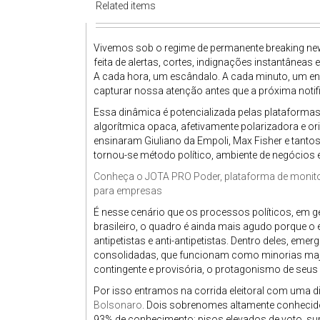
Related items
Vivemos sob o regime de permanente breaking news.
feita de alertas, cortes, indignações instantânea
A cada hora, um escândalo. A cada minuto, um e
capturar nossa atenção antes que a próxima notif
Essa dinâmica é potencializada pelas plataformas 
algorítmica opaca, afetivamente polarizadora e or
ensinaram Giuliano da Empoli, Max Fisher e tantos
tornou-se método político, ambiente de negócios e
Conheça o
JOTA
PRO Poder, plataforma de monitor
para empresas
É nesse cenário que os processos políticos, em gera
brasileiro, o quadro é ainda mais agudo porque o 
antipetistas e anti-antipetistas. Dentro deles, eme
consolidadas, que funcionam como minorias majo
contingente e provisória, o protagonismo de seu
Por isso entramos na corrida eleitoral com uma di
Bolsonaro
. Dois sobrenomes altamente conhecid
93% de conhecimento; pisos elevados de voto, su