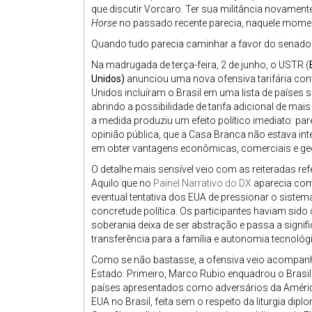
que discutir Vorcaro. Ter sua militância novamen
Horse
no passado recente parecia, naquele moment
Quando tudo parecia caminhar a favor do senador
Na madrugada de terça-feira, 2 de junho, o USTR (
Unidos)
anunciou uma nova ofensiva tarifária cont
Unidos incluíram o Brasil em uma lista de países 
abrindo a possibilidade de tarifa adicional de ma
a medida produziu um efeito político imediato: pa
opinião pública, que a Casa Branca não estava in
em obter vantagens econômicas, comerciais e geo
O detalhe mais sensível veio com as reiteradas ref
Aquilo que no
Painel Narrativo do DX
aparecia com
eventual tentativa dos EUA de pressionar o siste
concretude política. Os participantes haviam sido
soberania deixa de ser abstração e passa a signi
transferência para a família e autonomia tecnológ
Como se não bastasse, a ofensiva veio acompanh
Estado. Primeiro, Marco Rubio enquadrou o Brasil
países apresentados como adversários da Améric
EUA no Brasil, feita sem o respeito da liturgia dip