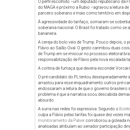
O perfil escolhido –um deputado republicano da Fló
do MAGA e próximo a Rubio –agravou a leitura de
parceiro soberano e mais como território em disp
À agressividade do tarifaço, somaram-se soberba,
soberania nacional. O Brasil foi tratado como se 
bananeira.
A cereja do bolo veio de Trump. Pouco depois, o pr
Flávio ao Salão Oval. O gesto carimbou duas cois
de Trump em se imiscuir no processo eleitoral brasi
responsabilização de Flávio pela nova escalada tar
A cortina de fumaça que deveria esconder Vorcar
O pré-candidato do PL tentou desesperadamente surf
arrastou para esse enquadramento outros pré-ca
endossaram a leitura de que o governo brasileiro 
problema é que a narrativa soou descabida dema
absurdo.
A surra nas redes foi expressiva. Segundo o
Bolet
culpa a Flávio pelas tarifas foi quase dez vezes 
monitoramento da Palver
corroborou a goleada n
analisadas atribuíam ao senador participação dire