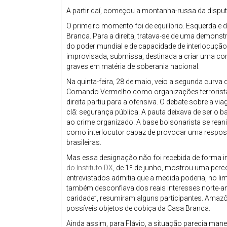
A partir daí, começou a montanha-russa da dispu
O primeiro momento foi de equilíbrio. Esquerda e d
Branca. Para a direita, tratava-se de uma demonst
do poder mundial e de capacidade de interlocução
improvisada, submissa, destinada a criar uma cor
graves em matéria de soberania nacional.
Na quinta-feira, 28 de maio, veio a segunda curv
Comando Vermelho como organizações terrorista
direita partiu para a ofensiva. O debate sobre a v
clã: segurança pública. A pauta deixava de ser o
ao crime organizado. A base bolsonarista se reani
como interlocutor capaz de provocar uma respos
brasileiras.
Mas essa designação não foi recebida de forma in
do Instituto DX
, de 1º de junho, mostrou uma perc
entrevistados admitia que a medida poderia, no l
também desconfiava dos reais interesses norte-
caridade”, resumiram alguns participantes. Amazô
possíveis objetos de cobiça da Casa Branca.
Ainda assim, para Flávio, a situação parecia mane