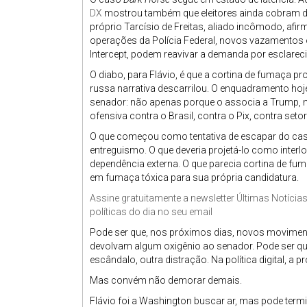
DX
mostrou também que eleitores ainda cobram d
próprio Tarcísio de Freitas, aliado incômodo, afi
operações da Polícia Federal, novos vazamentos 
Intercept, podem reavivar a demanda por esclarec
O diabo, para Flávio, é que a cortina de fumaça p
russa narrativa descarrilou. O enquadramento ho
senador: não apenas porque o associa a Trump, 
ofensiva contra o Brasil, contra o Pix, contra set
O que começou como tentativa de escapar do caso 
entreguismo. O que deveria projetá-lo como inter
dependência externa. O que parecia cortina de f
em fumaça tóxica para sua própria candidatura.
Assine gratuitamente a newsletter Últimas Notícia
políticas do dia no seu email
Pode ser que, nos próximos dias, novos movimen
devolvam algum oxigênio ao senador. Pode ser que 
escândalo, outra distração. Na política digital, a
Mas convém não demorar demais.
Flávio foi a Washington buscar ar, mas pode term