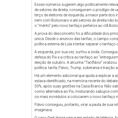
Esses números sugerem algo politicamente relevan
de setores da direita, conseguiram o prodígio de 
terço de eleitores de esquerda, a maior parte dos
nem com Bolsonaro e até setores de direita não 
o “mérito” pelo novo tarifaço pertence ao clã Bols
A prova do desconcerto foi a dificuldade dos princi
única. Desde o anúncio das tarifas, o campo conse
política externa de Lula e tentar separar o tarifa
A esquerda, por sua vez, surfou a onda. Consegu
defesa do Pix e a crítica ao tarifaço ao “entregu
eleição de outubro. A alcunha “Tariflávio” virali
política: tarifa, Flávio, Trump, soberania e traição
Há um elemento adicional que ajuda a explicar a a
estava identificado, na memória recente do debate
50%, após suas gestões na Casa Branca. Não satis
como alternativa ao Pix, misturando sabujice com no
os mais incrédulos a colocarem o novo tarifaço n
Flávio conseguiu, portanto, virar a pauta de sua
imaginava.
O caso
Dark Horse
segue em estado de latência. 