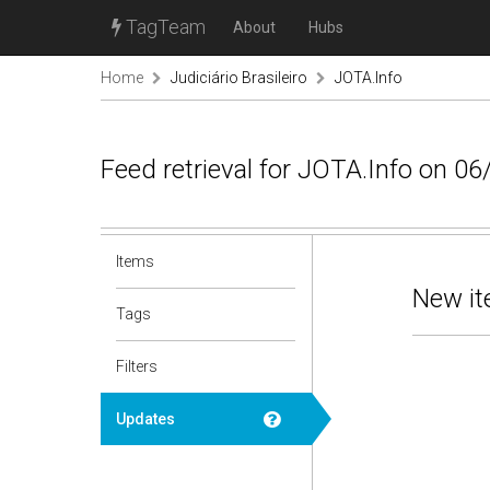
TagTeam
About
Hubs
Home
Judiciário Brasileiro
JOTA.Info
Feed retrieval for JOTA.Info on 0
Items
New it
Tags
Filters
Updates