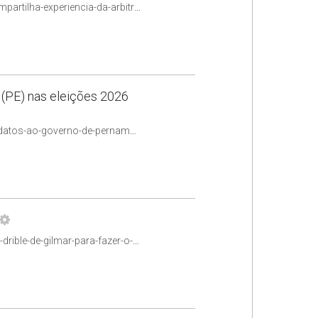
https://www.jota.info/coberturas-especiais/jurisprudente/portugal-compartilha-experiencia-da-arbitragem-tributaria-com-o-brasil
(PE) nas eleições 2026
https://www.jota.info/eleicoes/eleicoes-2026/quem-sao-os-pre-candidatos-ao-governo-de-pernambuco-pe-nas-eleicoes-2026-junho
https://www.jota.info/opiniao-e-analise/colunas/coluna-flavia-maia/o-drible-de-gilmar-para-fazer-o-gilmarpalooza-acontecer