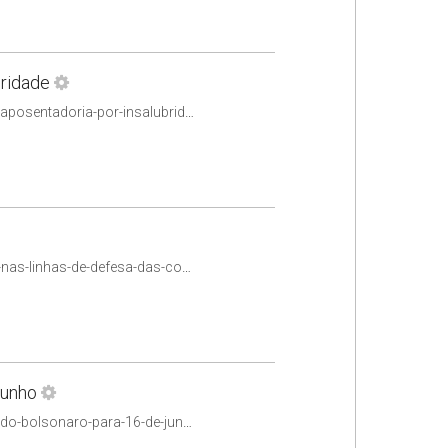
bridade
https://www.jota.info/stf/do-supremo/stf-derruba-idade-minima-para-aposentadoria-por-insalubridade
https://www.jota.info/opiniao-e-analise/colunas/controle-publico/tcu-nas-linhas-de-defesa-das-contratacoes-publicas
junho
https://www.jota.info/stf/do-supremo/stf-marca-julgamento-de-eduardo-bolsonaro-para-16-de-junho