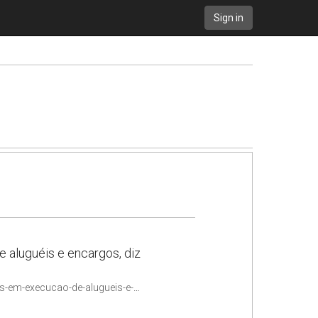
Sign in
 aluguéis e encargos, diz
https://www.jota.info/justica/shopping-nao-precisa-apresentar-recibos-em-execucao-de-alugueis-e-encargos-diz-tjdft