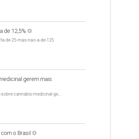
 a de 12,5%
rifa-de-25-mas-nao-a-de-125
 medicinal gerem mais
https://www.jota.info/saude/especialistas-esperam-que-novas-regras-sobre-cannabis-medicinal-gerem-mais-pesquisas
 com o Brasil