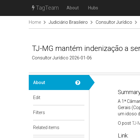
TagTeam
About
Hubs
Home
Judiciário Brasileiro
Consultor Jurídico
TJ-MG mantém indenização a ser
Consultor Jurídico 2026-01-06
About
Summary
Edit
A 1ª Câmar
Gerais (Co
Filters
um idoso d
O post
TJ-
Related items
Link: