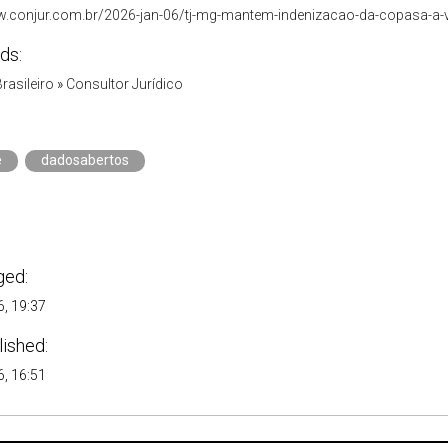
w.conjur.com.br/2026-jan-06/tj-mg-mantem-indenizacao-da-copasa-a-
ds:
Brasileiro
»
Consultor Jurídico
e
dadosabertos
ged:
, 19:37
lished:
, 16:51