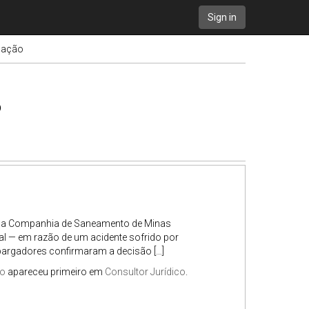
Sign in
ulação
o
o da Companhia de Saneamento de Minas
l — em razão de um acidente sofrido por
rgadores confirmaram a decisão […]
ão
apareceu primeiro em
Consultor Jurídico
.