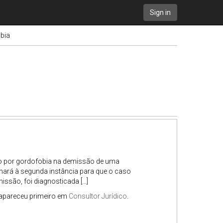
Sign in
bia
ão por gordofobia na demissão de uma
nará à segunda instância para que o caso
issão, foi diagnosticada […]
apareceu primeiro em
Consultor Jurídico
.