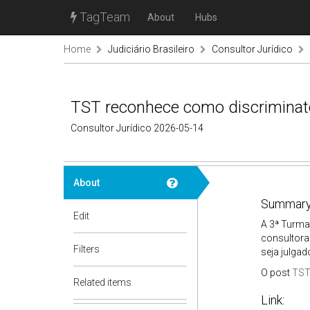
TagTeam
About
Hubs
Home
Judiciário Brasileiro
Consultor Jurídico
TST reconhece como discriminat
Consultor Jurídico 2026-05-14
About
Summary
Edit
A 3ª Turma
consultora
Filters
seja julgad
O post
TST
Related items
Link: