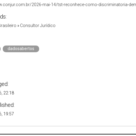
w.conjur.com.br/2026-mai-14/tst-reconhece-como-discriminatoria-de
ds:
Brasileiro
»
Consultor Jurídico
dadosabertos
ged:
, 22:18
lished:
, 19:57