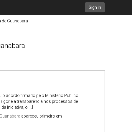
Sign in
a de Guanabara
uanabara
u o acordo firmado pelo Ministério Público
o rigor e a transparência nos processos de
iniciativa, o […]
 Guanabara
apareceu primeiro em