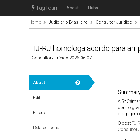
TagTeam
About
Hubs
Home
Judiciário Brasileiro
Consultor Jurídico
TJ-RJ homologa acordo para ampl
Consultor Jurídico 2026-06-07
About
Summary
Edit
A 5ª Câmara
com o gover
Filters
dragagem d
O post
TJ-
Related items
Consultor 