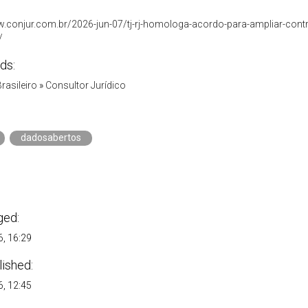
w.conjur.com.br/2026-jun-07/tj-rj-homologa-acordo-para-ampliar-cont
/
ds:
Brasileiro
»
Consultor Jurídico
dadosabertos
ged:
, 16:29
lished:
, 12:45