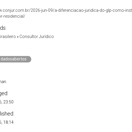
w.conjur.com.br/2026-jun-09/a-diferenciacao-juridica-do-glp-como-inst
-residencial/
ds:
Brasileiro
»
Consultor Jurídico
dadosabertos
man
ged:
, 23:50
lished:
, 18:14