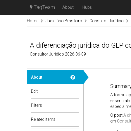
TagTeam
About
Hubs
Home
Judiciário Brasileiro
Consultor Jurídico
A diferenciação jurídica do GLP 
Consultor Jurídico 2026-06-09
About
Summary
Edit
A formulaçã
essencialm
Filters
especialmen
O post
A di
Related items
em
Consult