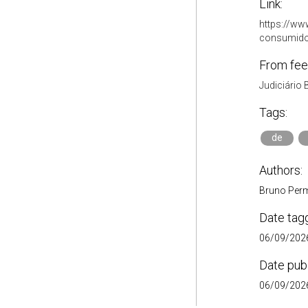
Link:
https://ww
consumidor
From fee
Judiciário 
Tags:
de
Authors:
Bruno Per
Date tag
06/09/2026
Date pub
06/09/2026