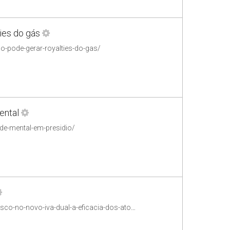
ies do gás
o-pode-gerar-royalties-do-gas/
ental
ade-mental-em-presidio/
https://conjur.com.br/2026-ago-06/principio-da-consuncao-e-a-vedacao-ao-confisco-no-novo-iva-dual-a-eficacia-dos-atos-vinculantes-e-o-papel-da-camara-nacional-de-integracao/