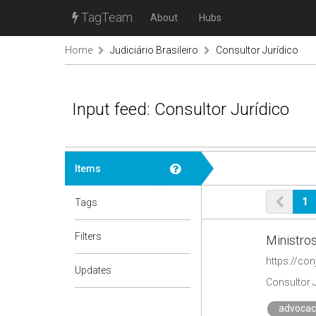
TagTeam
About
Hubs
Home
Judiciário Brasileiro
Consultor Jurídico
Input feed: Consultor Jurídico
Items
1
Tags
Filters
Ministro
https://co
Updates
Consultor 
advocac