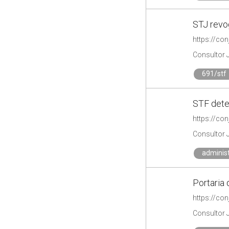
STJ revo
https://co
Consultor 
691/stf
STF dete
https://co
Consultor 
administ
Portaria 
https://co
Consultor 