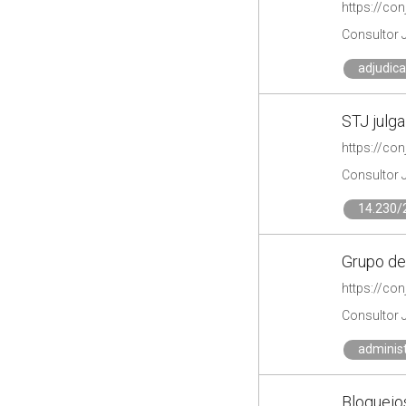
https://co
Consultor 
adjudic
STJ julg
https://co
Consultor 
14.230/
Grupo de 
https://co
Consultor 
administ
Bloqueio