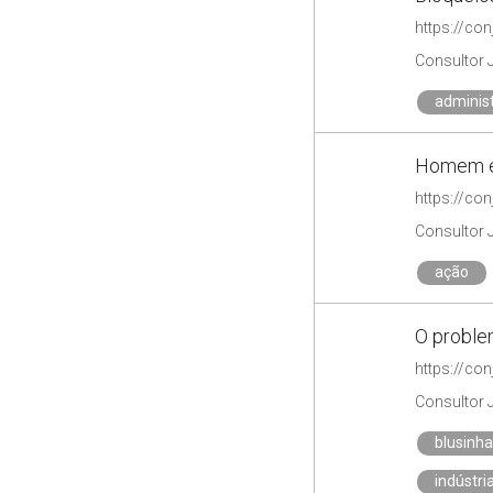
Consultor 
administ
Homem é 
https://co
Consultor 
ação
O proble
https://co
Consultor 
blusinh
indústri