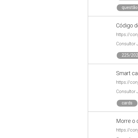
questão
Código d
https://co
Consultor 
225/20
Smart ca
https://co
Consultor 
cards
Morre o c
https://co