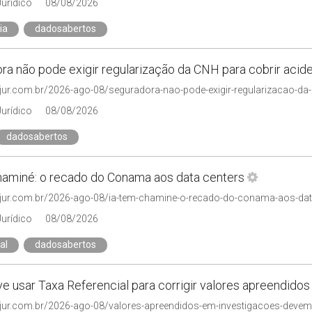
Jurídico
08/08/2026
ia
dadosabertos
ra não pode exigir regularização da CNH para cobrir acid
njur.com.br/2026-ago-08/seguradora-nao-pode-exigir-regularizacao-da-
Jurídico
08/08/2026
dadosabertos
haminé: o recado do Conama aos data centers
njur.com.br/2026-ago-08/ia-tem-chamine-o-recado-do-conama-aos-dat
Jurídico
08/08/2026
al
dadosabertos
ve usar Taxa Referencial para corrigir valores apreendido
njur.com.br/2026-ago-08/valores-apreendidos-em-investigacoes-devem-s