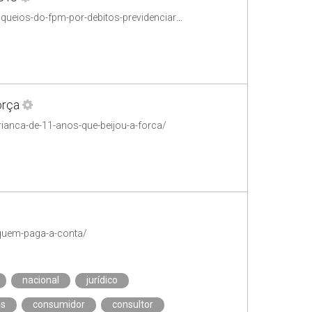
https://conjur.com.br/2026-ago-08/stj-afasta-aplicacao-da-lei-9-639-1998-aos-bloqueios-do-fpm-por-debitos-previdenciarios/
orça
ianca-de-11-anos-que-beijou-a-forca/
-quem-paga-a-conta/
nacional
jurídico
as
consumidor
consultor