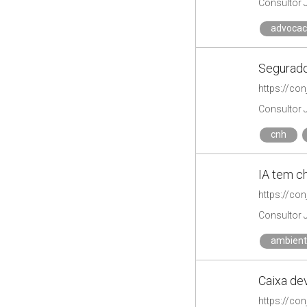
Consultor 
advocac
Segurado
https://co
Consultor 
cnh
IA tem c
https://co
Consultor 
ambient
Caixa de
https://co