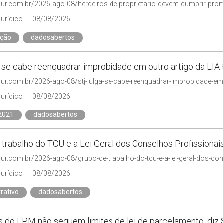
njur.com.br/2026-ago-08/herdeiros-de-proprietario-devem-cumprir-prom
Jurídico
08/08/2026
ação
dadosabertos
a se cabe reenquadrar improbidade em outro artigo da LIA
njur.com.br/2026-ago-08/stj-julga-se-cabe-reenquadrar-improbidade-em-
Jurídico
08/08/2026
2021
dadosabertos
trabalho do TCU e a Lei Geral dos Conselhos Profissionai
njur.com.br/2026-ago-08/grupo-de-trabalho-do-tcu-e-a-lei-geral-dos-co
Jurídico
08/08/2026
rativo
dadosabertos
s do FPM não seguem limites de lei de parcelamento, diz