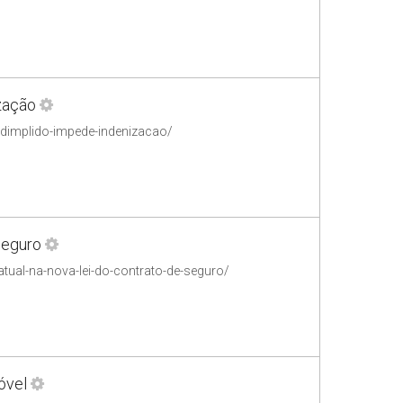
ização
adimplido-impede-indenizacao/
 Seguro
atual-na-nova-lei-do-contrato-de-seguro/
óvel