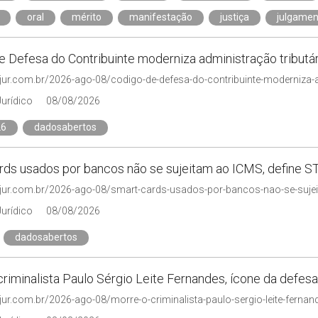
oral
mérito
manifestação
justiça
julgamen
e Defesa do Contribuinte moderniza administração tributár
njur.com.br/2026-ago-08/codigo-de-defesa-do-contribuinte-moderniza-a
Jurídico
08/08/2026
26
dadosabertos
rds usados por bancos não se sujeitam ao ICMS, define S
njur.com.br/2026-ago-08/smart-cards-usados-por-bancos-nao-se-sujeit
Jurídico
08/08/2026
dadosabertos
riminalista Paulo Sérgio Leite Fernandes, ícone da defesa
njur.com.br/2026-ago-08/morre-o-criminalista-paulo-sergio-leite-ferna