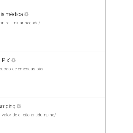
cia médica
ontra-liminar-negada/
 Pix’
xecucao-de-emendas-pix/
dumping
valor-de-direito-antidumping/