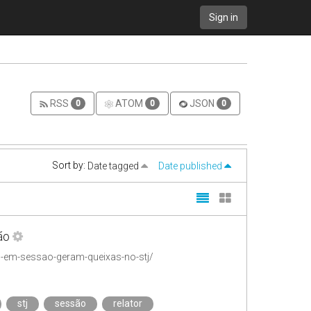
Sign in
RSS
ATOM
JSON
0
0
0
Sort by:
Date tagged
Date published
ão
s-em-sessao-geram-queixas-no-stj/
stj
sessão
relator