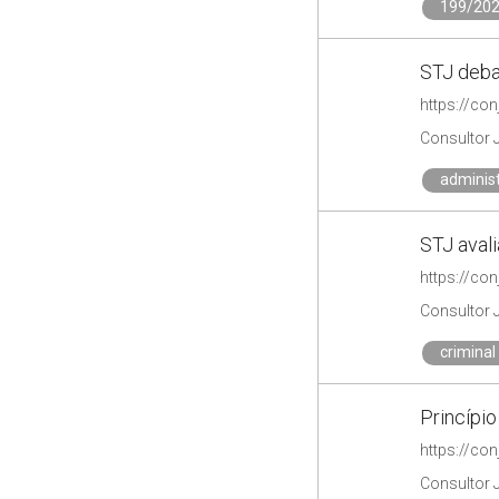
199/20
STJ deba
https://co
Consultor 
administ
STJ avali
https://co
Consultor 
criminal
Princípi
Consultor 