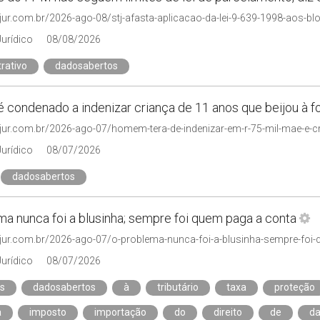
Jurídico
08/08/2026
rativo
dadosabertos
condenado a indenizar criança de 11 anos que beijou à f
njur.com.br/2026-ago-07/homem-tera-de-indenizar-em-r-75-mil-mae-e-cr
Jurídico
08/07/2026
dadosabertos
ma nunca foi a blusinha; sempre foi quem paga a conta
njur.com.br/2026-ago-07/o-problema-nunca-foi-a-blusinha-sempre-foi
Jurídico
08/07/2026
as
dadosabertos
à
tributário
taxa
proteção
a
imposto
importação
do
direito
de
d