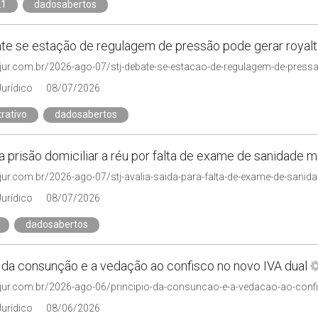
21
dadosabertos
te se estação de regulagem de pressão pode gerar royalt
njur.com.br/2026-ago-07/stj-debate-se-estacao-de-regulagem-de-pressa
Jurídico
08/07/2026
rativo
dadosabertos
a prisão domiciliar a réu por falta de exame de sanidade m
njur.com.br/2026-ago-07/stj-avalia-saida-para-falta-de-exame-de-sanid
Jurídico
08/07/2026
dadosabertos
o da consunção e a vedação ao confisco no novo IVA dual
Jurídico
08/06/2026