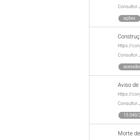
Consultor 
ações
Construçã
https://co
Consultor 
acessão
Aviso de 
https://con
Consultor 
15.040/
Morte de 