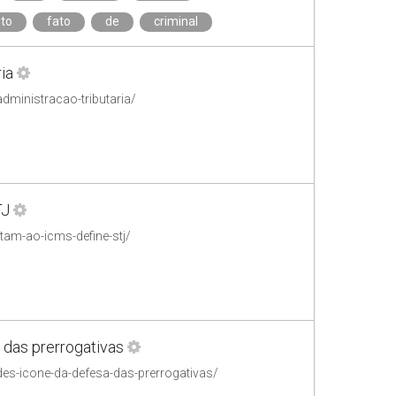
to
fato
de
criminal
ia
dministracao-tributaria/
TJ
am-ao-icms-define-stj/
 das prerrogativas
ndes-icone-da-defesa-das-prerrogativas/