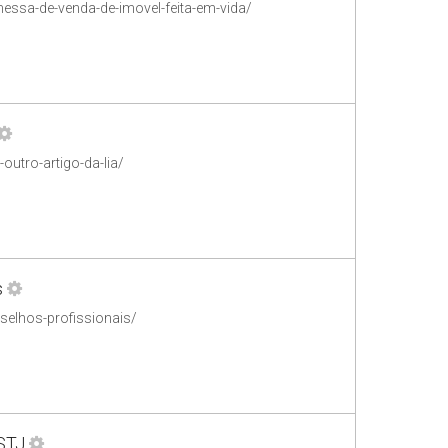
essa-de-venda-de-imovel-feita-em-vida/
outro-artigo-da-lia/
s
nselhos-profissionais/
 STJ