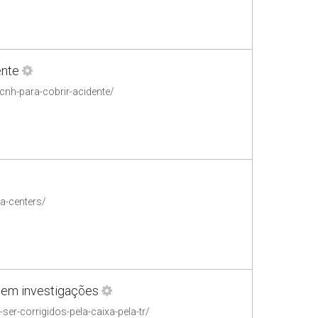
ente
cnh-para-cobrir-acidente/
a-centers/
s em investigações
er-corrigidos-pela-caixa-pela-tr/