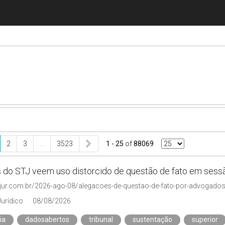
2
3
…
3523
1 - 25
of
88069
s do STJ veem uso distorcido de questão de fato em sess
njur.com.br/2026-ago-08/alegacoes-de-questao-de-fato-por-advogado
Jurídico
08/08/2026
ia
dadosabertos
tribunal
sustentação
superior