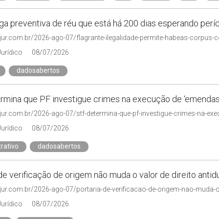
ga preventiva de réu que está há 200 dias esperando perí
njur.com.br/2026-ago-07/flagrante-ilegalidade-permite-habeas-corpus-c
Jurídico
08/07/2026
dadosabertos
rmina que PF investigue crimes na execução de ‘emendas
njur.com.br/2026-ago-07/stf-determina-que-pf-investigue-crimes-na-e
Jurídico
08/07/2026
rativo
dadosabertos
de verificação de origem não muda o valor de direito anti
njur.com.br/2026-ago-07/portaria-de-verificacao-de-origem-nao-muda-o-
Jurídico
08/07/2026