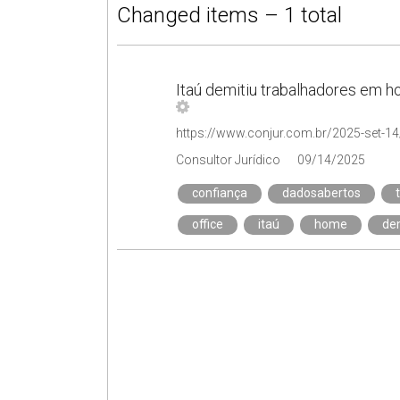
Changed items – 1 total
Itaú demitiu trabalhadores em h
Consultor Jurídico
09/14/2025
confiança
dadosabertos
office
itaú
home
de