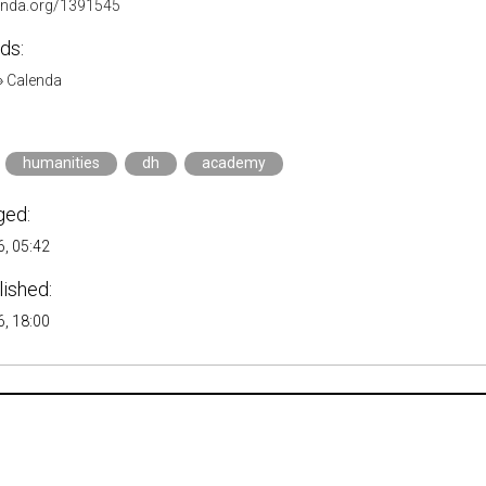
lenda.org/1391545
ds:
»
Calenda
humanities
dh
academy
ged:
, 05:42
lished:
, 18:00