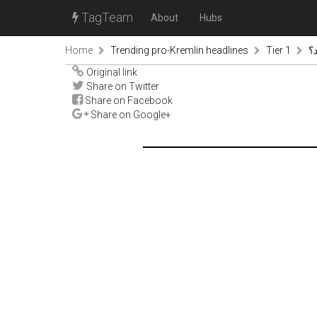
TagTeam
About
Hubs
Home
Trending pro-Kremlin headlines
Tier 1
؟
Original link
Share on Twitter
Share on Facebook
Share on Google+