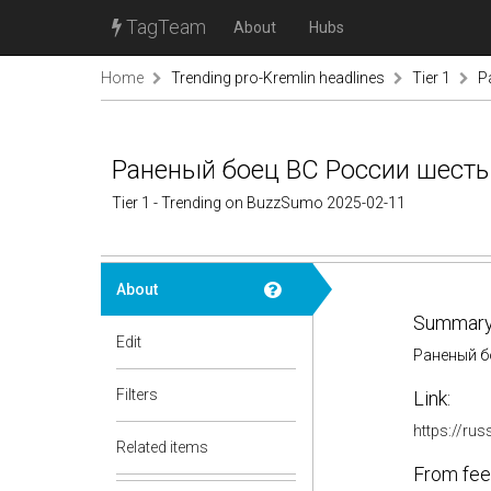
TagTeam
About
Hubs
Home
Trending pro-Kremlin headlines
Tier 1
Р
Раненый боец ВС России шесть
Tier 1 - Trending on BuzzSumo 2025-02-11
About
Summary
Edit
Раненый б
Filters
Link:
https://ru
Related items
From fee