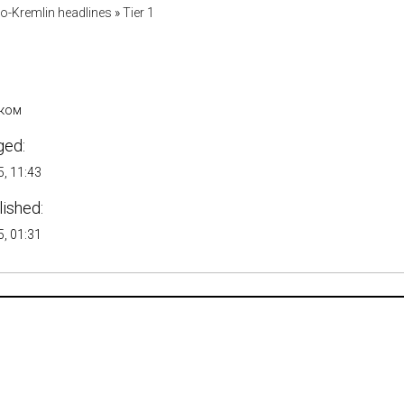
ro-Kremlin headlines
»
Tier 1
ском
ged:
, 11:43
lished:
, 01:31