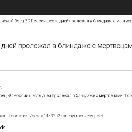
аненый боец ВС России шесть дней пролежал в блиндаже с мертве
 дней пролежал в блиндаже с мертвеца
:
оец ВС России шесть дней пролежал в блиндаже с мертвецами
rt.c
ssian.rt.com/ussr/news/1433202-ranenyi-mertvecy-polzti
ds: