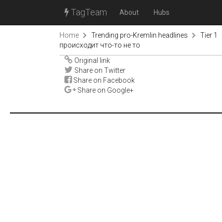
TagTeam
About
Hubs
Home
Trending pro-Kremlin headlines
Tier 1
происходит что-то не то
Original link
Share on Twitter
Share on Facebook
Share on Google+