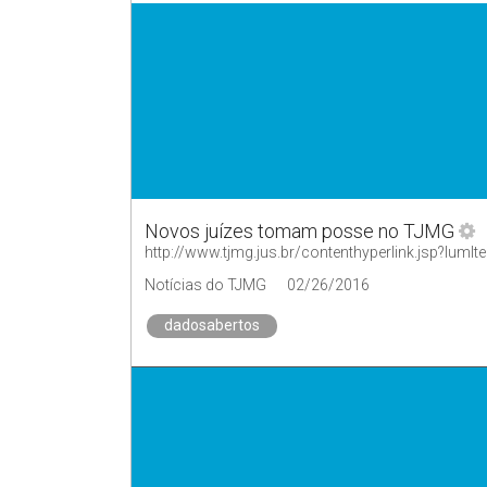
Novos juízes tomam posse no TJMG
http://www.tjmg.jus.br/contenthyperlink.jsp?
Notícias do TJMG
02/26/2016
dadosabertos