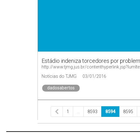
Estádio indeniza torcedores por proble
http://www.tjmg.jus.br/contenthyperlink.jsp?
Notícias do TJMG
03/01/2016
dadosabertos
1
…
8593
8594
8595