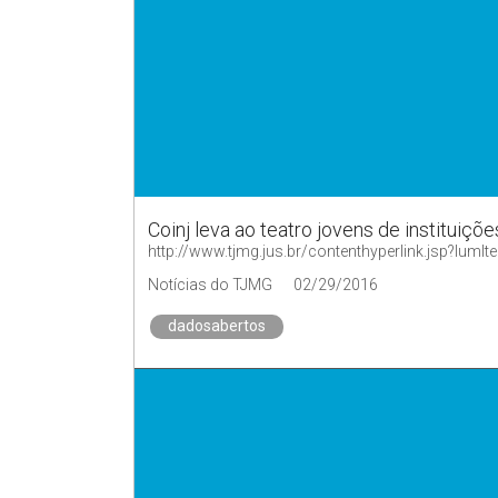
Coinj leva ao teatro jovens de instituiçõ
http://www.tjmg.jus.br/contenthyperlink.jsp?
Notícias do TJMG
02/29/2016
dadosabertos