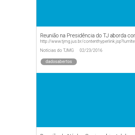
Reunião na Presidência do TJ aborda c
http://www.tjmg.jus.br/contenthyperlink.jsp?
Notícias do TJMG
02/23/2016
dadosabertos