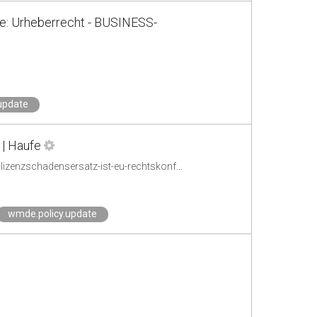
rze: Urheberrecht - BUSINESS-
update
 | Haufe
https://www.haufe.de/recht/weitere-rechtsgebiete/wirtschaftsrecht/pauschalierter-lizenzschadensersatz-ist-eu-rechtskonform_210_399666.html
wmde.policy.update