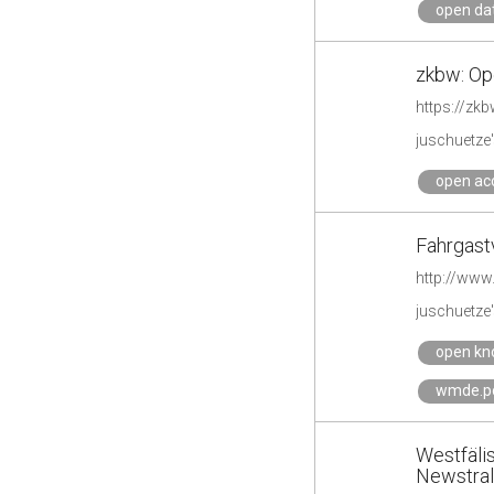
open da
zkbw: Op
https://zk
juschuetze'
open ac
Fahrgast
http://www.
juschuetze'
open kn
wmde.po
Westfälis
Newstra