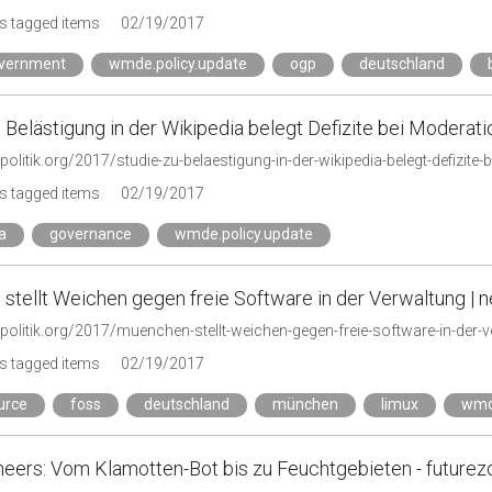
s tagged items
02/19/2017
vernment
wmde.policy.update
ogp
deutschland
 Belästigung in der Wikipedia belegt Defizite bei Moderation
zpolitik.org/2017/studie-zu-belaestigung-in-der-wikipedia-belegt-defizite
s tagged items
02/19/2017
a
governance
wmde.policy.update
tellt Weichen gegen freie Software in der Verwaltung | ne
zpolitik.org/2017/muenchen-stellt-weichen-gegen-freie-software-in-der-
s tagged items
02/19/2017
urce
foss
deutschland
münchen
limux
wmde
neers: Vom Klamotten-Bot bis zu Feuchtgebieten - futurez