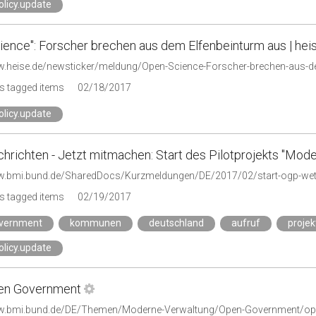
licy.update
ience": Forscher brechen aus dem Elfenbeinturm aus | heis
w.heise.de/newsticker/meldung/Open-Science-Forscher-brechen-aus-d
s tagged items
02/18/2017
licy.update
chrichten - Jetzt mitmachen: Start des Pilotprojekts "M
w.bmi.bund.de/SharedDocs/Kurzmeldungen/DE/2017/02/start-ogp-wet
s tagged items
02/19/2017
vernment
kommunen
deutschland
aufruf
projek
licy.update
en Government
ww.bmi.bund.de/DE/Themen/Moderne-Verwaltung/Open-Government/op