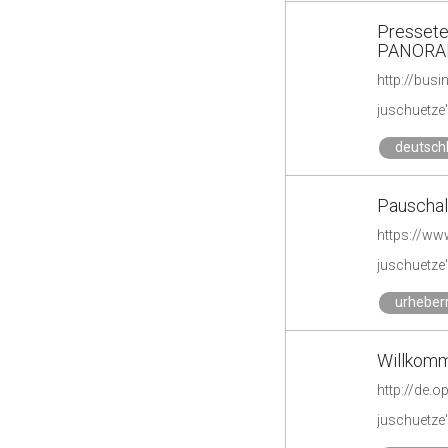
Pressetex
PANORA
http://bu
juschuetze'
deutsch
Pauschal
juschuetze'
urheber
Willkomm
http://de.o
juschuetze'