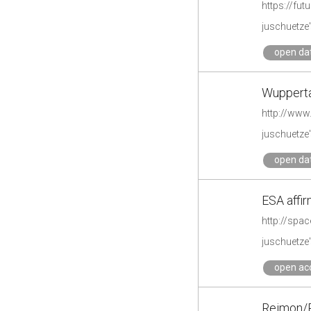
https://fut
juschuetze'
open da
Wupperta
http://www
juschuetze'
open da
ESA affi
http://spa
juschuetze'
open ac
Reimon/Re