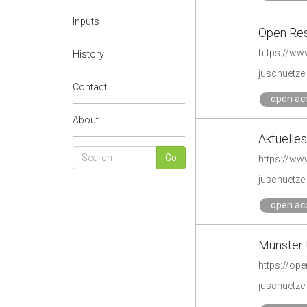
Inputs
Open Res
https://ww
History
juschuetze'
Contact
open ac
About
Aktuelles
https://ww
juschuetze'
open ac
Münster 
https://op
juschuetze'