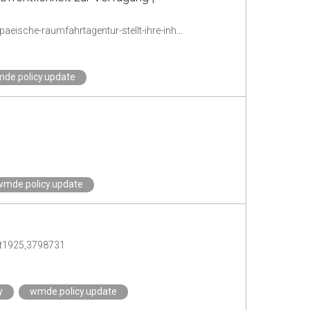
http://www.ots.at/presseaussendung/OTS_20170220_OTS0150/reimonreda-europaeische-raumfahrtagentur-stellt-ihre-inhalte-der-oeffentlichkeit-zur-verfuegung
de.policy.update
wmde.policy.update
rt1925,3798731
y
wmde.policy.update