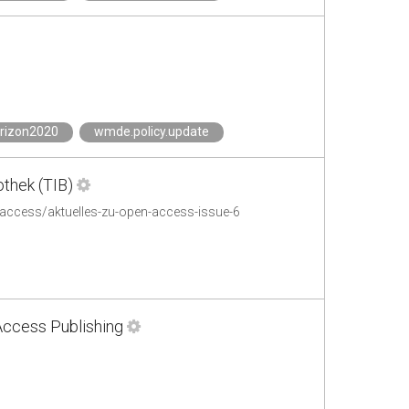
rizon2020
wmde.policy.update
othek (TIB)
-access/aktuelles-zu-open-access-issue-6
Access Publishing