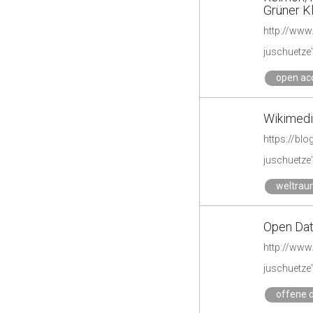
Grüner K
juschuetze'
open ac
Wikimedi
https://bl
juschuetze'
weltra
Open Dat
http://www
juschuetze'
offene 