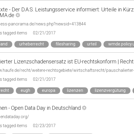
te - Der D.A.S. Leistungsservice informiert: Urteile in Kü
MA.de
siness-panorama.de/news.php?newsid=413844
s tagged items
02/21/2017
land
urheberrecht
filesharing
urteil
wmde.policy.
ierter Lizenzschadensersatz ist EU-rechtskonform | Recht
s tagged items
02/21/2017
recht
eugh
europa
lizenzen
lizenzvergütung
en - Open Data Day in Deutschland
pendataday.org/
s tagged items
02/23/2017