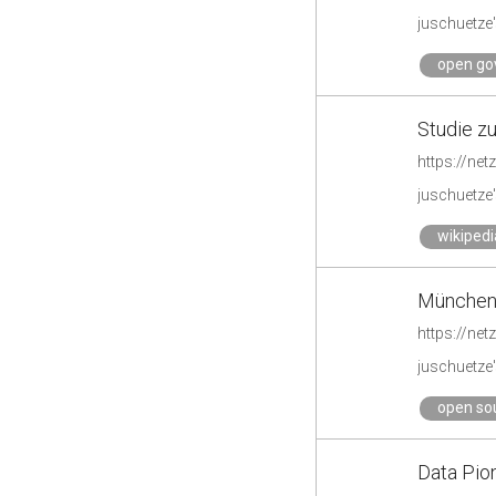
juschuetze'
open go
Studie zu
https://net
juschuetze'
wikipedi
München s
https://net
juschuetze'
open so
Data Pio