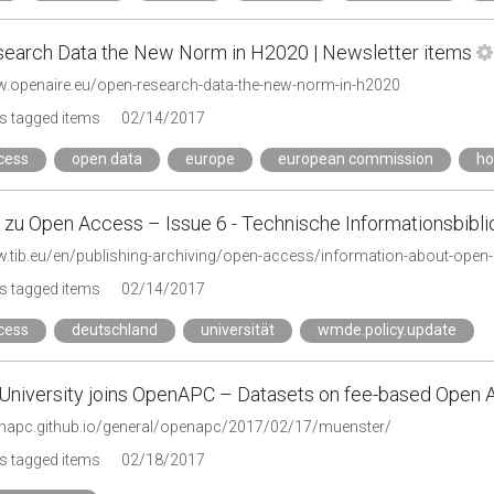
earch Data the New Norm in H2020 | Newsletter items
w.openaire.eu/open-research-data-the-new-norm-in-h2020
s tagged items
02/14/2017
cess
open data
europe
european commission
ho
 zu Open Access – Issue 6 - Technische Informationsbibli
w.tib.eu/en/publishing-archiving/open-access/information-about-open
s tagged items
02/14/2017
cess
deutschland
universität
wmde.policy.update
University joins OpenAPC – Datasets on fee-based Open 
enapc.github.io/general/openapc/2017/02/17/muenster/
s tagged items
02/18/2017