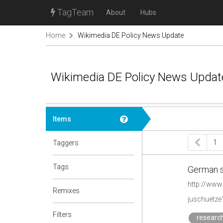
TagTeam
About
Hubs
Home
Wikimedia DE Policy News Update
Wikimedia DE Policy News Updat
Items
1
Taggers
Tags
German s
http://www
Remixes
juschuetze'
Filters
researc