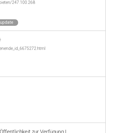
ebieten/247.100.268
.update
henende_id_6675272.html
ffentlichkeit zur Verfügung |