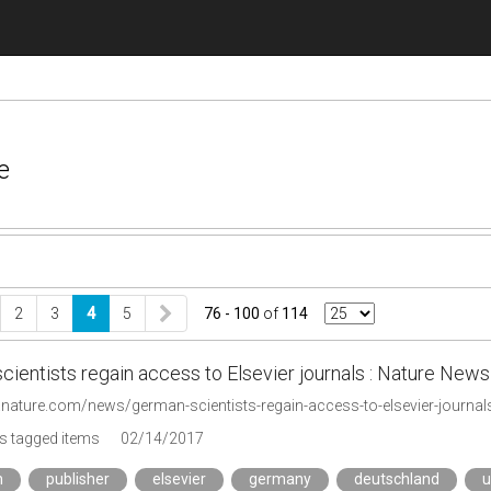
e
2
3
4
5
76 - 100
of
114
cientists regain access to Elsevier journals : Nature Ne
.nature.com/news/german-scientists-regain-access-to-elsevier-journal
s tagged items
02/14/2017
h
publisher
elsevier
germany
deutschland
u