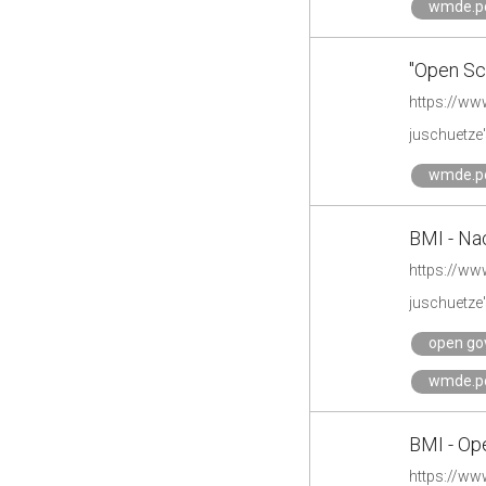
wmde.po
"Open Sc
https://ww
juschuetze'
wmde.po
BMI - Na
https://ww
juschuetze'
open go
wmde.po
BMI - Op
https://w