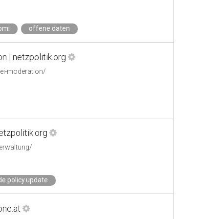
bmi
offene daten
 | netzpolitik.org
-bei-moderation/
tzpolitik.org
verwaltung/
.policy.update
one.at