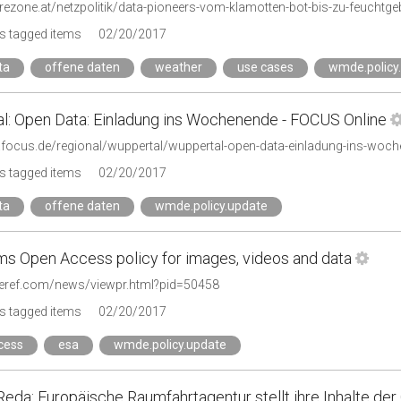
urezone.at/netzpolitik/data-pioneers-vom-klamotten-bot-bis-zu-feuchtg
s tagged items
02/20/2017
ta
offene daten
weather
use cases
wmde.policy
l: Open Data: Einladung ins Wochenende - FOCUS Online
.focus.de/regional/wuppertal/wuppertal-open-data-einladung-ins-woc
s tagged items
02/20/2017
ta
offene daten
wmde.policy.update
rms Open Access policy for images, videos and data
ceref.com/news/viewpr.html?pid=50458
s tagged items
02/20/2017
cess
esa
wmde.policy.update
da: Europäische Raumfahrtagentur stellt ihre Inhalte der Ö