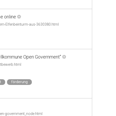
e online
em-Elfenbeinturm-aus-3630380.html
odellkommune Open Government"
tbewerb.html
t
förderung
en-government_node.html