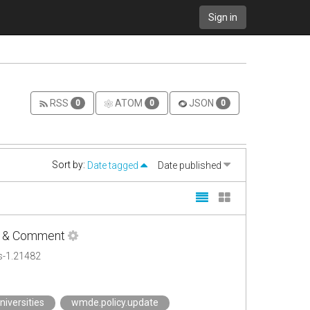
Sign in
RSS
ATOM
JSON
0
0
0
Sort by:
Date tagged
Date published
ws & Comment
s-1.21482
niversities
wmde.policy.update