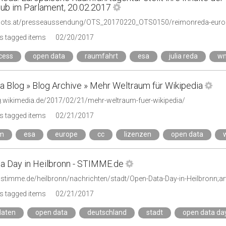
lub im Parlament, 20.02.2017
s tagged items
02/20/2017
cess
open data
raumfahrt
esa
julia reda
wm
a Blog » Blog Archive » Mehr Weltraum für Wikipedia
og.wikimedia.de/2017/02/21/mehr-weltraum-fuer-wikipedia/
s tagged items
02/21/2017
um
esa
europe
cc
lizenzen
open data
a Day in Heilbronn - STIMME.de
.stimme.de/heilbronn/nachrichten/stadt/Open-Data-Day-in-Heilbronn;a
s tagged items
02/21/2017
daten
open data
deutschland
stadt
open data da