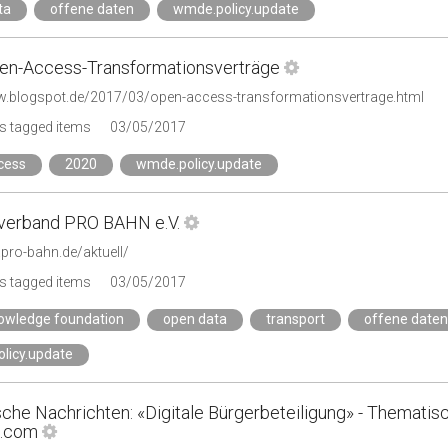
ta
offene daten
wmde.policy.update
en-Access-Transformationsverträge
bw.blogspot.de/2017/03/open-access-transformationsvertrage.html
s tagged items
03/05/2017
cess
2020
wmde.policy.update
verband PRO BAHN e.V.
pro-bahn.de/aktuell/
s tagged items
03/05/2017
owledge foundation
open data
transport
offene daten
licy.update
che Nachrichten: «Digitale Bürgerbeteiligung» - Thematisc
l.com