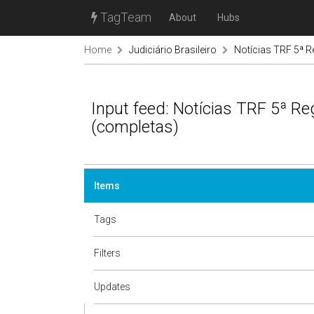
TagTeam
About
Hubs
Home
Judiciário Brasileiro
Notícias TRF 5ª R
Input feed: Notícias TRF 5ª Re
(completas)
Items
Tags
Filters
Updates