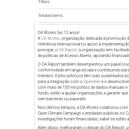
Filters
Related items
OA.Works faz 12 anos!
A
OA.Works
, organização dedicada à promoção d
referência internacional no apoio à implementação
principal, o
OA.Report
, a organização tem facilit
de políticas de Acesso Aberto, apoiando financiad
O OA.Report também desempenhou um papel cruci
conformidade em larga escala e contribuindo par
membro. Estes esforços têm sido sustentados por
para a integração com o
OpenAlex
e o desenvolvi
com mais de 150 mil pontos de dados manuais e 7
fundo, estão a ajudar organizações a garantir que
sem barreiras ou paywalls.
Nos últimos tempos, a OA.Works colaborou com 
Open Climate Campaign e entidades públicas no Can
investigações foram financiadas, saber se estão a
Além disso, melhoraram o design do OA.Report, usa