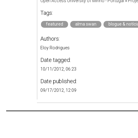
Open Access University of Minho - Portugal
»
Proj
Tags:
featured
alma swan
blogue & notíci
Authors:
Eloy Rodrigues
Date tagged:
10/11/2012, 06:23
Date published:
09/17/2012, 12:09