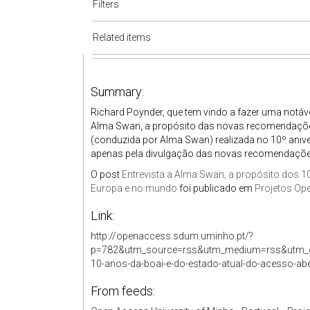
Filters
Related items
Summary:
Richard Poynder, que tem vindo a fazer uma notáve
Alma Swan, a propósito das novas recomendações
(conduzida por Alma Swan) realizada no 10º aniver
apenas pela divulgação das novas recomendações 
O post
Entrevista a Alma Swan, a propósito dos 1
Europa e no mundo
foi publicado em
Projetos Op
Link:
http://openaccess.sdum.uminho.pt/?
p=782&utm_source=rss&utm_medium=rss&utm_cam
10-anos-da-boai-e-do-estado-atual-do-acesso-ab
From feeds: