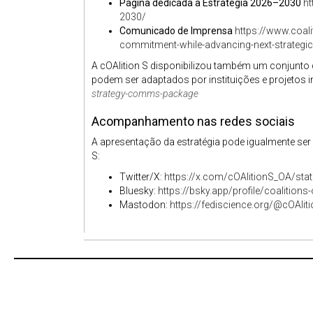
Página dedicada à Estratégia 2026–2030
ht
2030/
Comunicado de Imprensa
https://www.coali
commitment-while-advancing-next-strategi
A cOAlition S disponibilizou também um conjunto
podem ser adaptados por instituições e projetos i
strategy-comms-package
Acompanhamento nas redes sociais
A apresentação da estratégia pode igualmente se
S:
Twitter/X:
https://x.com/cOAlitionS_OA/s
Bluesky:
https://bsky.app/profile/coalitio
Mastodon:
https://fediscience.org/@cOAl