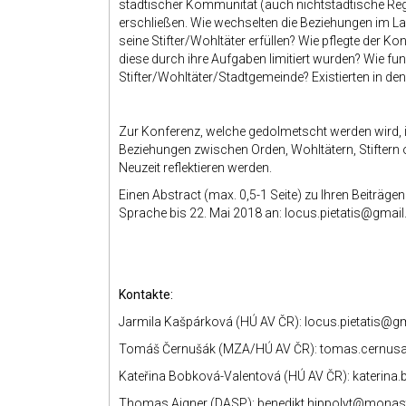
städtischer Kommunität (auch nichtstädtische Regi
erschließen. Wie wechselten die Beziehungen im Lau
seine Stifter/Wohltäter erfüllen? Wie pflegte der K
diese durch ihre Aufgaben limitiert wurden? Wie fu
Stifter/Wohltäter/Stadtgemeinde? Existierten in de
Zur Konferenz, welche gedolmetscht werden wird, i
Beziehungen zwischen Orden, Wohltätern, Stiftern 
Neuzeit reflektieren werden.
Einen Abstract (max. 0,5-1 Seite) zu Ihren Beiträge
Sprache bis 22. Mai 2018 an: locus.pietatis@gmai
Kontakte:
Jarmila Kašpárková (HÚ AV ČR): locus.pietatis@g
Tomáš Černušák (MZA/HÚ AV ČR): tomas.cernus
Kateřina Bobková-Valentová (HÚ AV ČR): katerin
Thomas Aigner (DASP): benedikt.hippolyt@monast