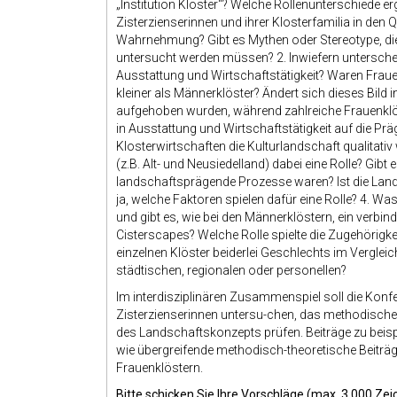
„Institution Kloster“? Welche Rollenunterschiede er
Zisterzienserinnen und ihrer Klosterfamilia in den
Wahrnehmung? Gibt es Mythen oder Stereotype, die 
untersucht werden müssen? 2. Inwiefern unterschei
Ausstattung und Wirtschaftstätigkeit? Waren Fraue
kleiner als Männerklöster? Ändert sich dieses Bild
aufgehoben wurden, während zahlreiche Frauenklös
in Ausstattung und Wirtschaftstätigkeit auf die Pr
Klosterwirtschaften die Kulturlandschaft qualitati
(z.B. Alt- und Neusiedelland) dabei eine Rolle? Gibt 
landschaftsprägende Prozesse waren? Ist die L
ja, welche Faktoren spielen dafür eine Rolle? 4. Wa
und gibt es, wie bei den Männerklöstern, ein verb
Cisterscapes? Welche Rolle spielte die Zugehörigkei
einzelnen Klöster beiderlei Geschlechts im Verglei
städtischen, regionalen oder personellen?
Im interdisziplinären Zusammenspiel soll die Konf
Zisterzienserinnen untersu-chen, das methodische
des Landschaftskonzepts prüfen. Beiträge zu beis
wie übergreifende methodisch-theoretische Beiträ
Frauenklöstern.
Bitte schicken Sie Ihre Vorschläge (max. 3.000 Zei