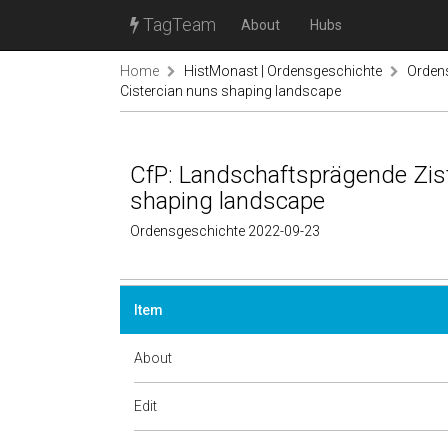
TagTeam
About
Hubs
Home
HistMonast | Ordensgeschichte
Orden
Cistercian nuns shaping landscape
CfP: Landschaftsprägende Zist
shaping landscape
Ordensgeschichte 2022-09-23
Item
About
Edit