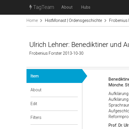
TagTeam
About
Hubs
Home
HistMonast | Ordensgeschichte
Frobenius 
Ulrich Lehner: Benediktiner und A
Frobenius Forster 2013-10-30
Item
Benediktin
Mönche. St
About
Aufklärung 
Aufklärung 
Edit
Sprachraum
Aufgeschlos
Reformpro
Filters
Prof. Dr. Ul