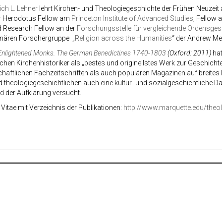
rich L. Lehner
lehrt Kirchen- und Theologiegeschichte der Frühen Neuzeit a
r Herodotus Fellow am
Princeton Institute of Advanced Studies
, Fellow
 Research Fellow an der
Forschungsstelle für vergleichende Ordensges
linären Forschergruppe „
Religion across the Humanities
“ der Andrew Me
Enlightened Monks. The German Benedictines 1740-1803
(Oxford: 2011)
hat
hen Kirchenhistoriker als „bestes und originellstes Werk zur Geschichte
haftlichen Fachzeitschriften als auch populären Magazinen auf breites 
d theologiegeschichtlichen auch eine kultur- und sozialgeschichtliche 
d der Aufklärung versucht.
Vitae mit Verzeichnis der Publikationen:
http://www.marquette.edu/th