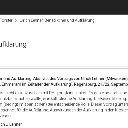
Forster
Ulrich Lehner: Benediktiner und Aufklärung
ufklärung
er und Aufklärung. Abstract des Vortrags von Ulrich Lehner (Milwaukee
. Emmeram im Zeitalter der Aufklärung“
, Regensburg, 21./22. Septem
ist nicht gleichzusetzen mit Religionsfeindlichkeit. Es gab eine kirchli
nutzbar machen wollte, eine katholische Aufklärung. Die Benediktiner sp
 (bedingt im spanischen)
die
entscheidende Rolle. Dieser Vortrag unter
senheit für die Aufklärung, Auswirkungen der Aufklärung in den Klöste
zesses.
rich L. Lehner