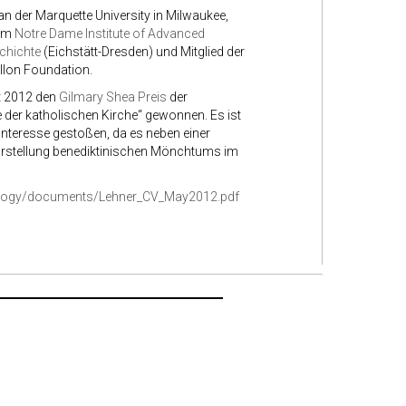
n der Marquette University in Milwaukee,
 am
Notre Dame Institute of Advanced
chichte
(Eichstätt-Dresden) und Mitglied der
llon Foundation.
 2012 den
Gilmary Shea Preis
der
 der katholischen Kirche“ gewonnen. Es ist
Interesse gestoßen, da es neben einer
Darstellung benediktinischen Mönchtums im
eology/documents/Lehner_CV_May2012.pdf