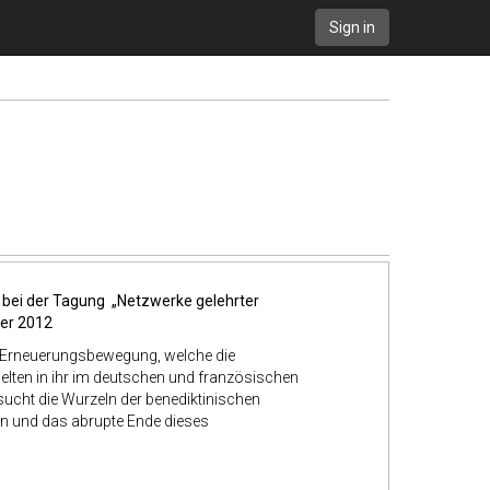
Sign in
) bei der Tagung
„
Netzwerke gelehrter
ber 2012
che Erneuerungsbewegung, welche die
ielten in ihr im deutschen und französischen
sucht die Wurzeln der benediktinischen
rn und das abrupte Ende dieses