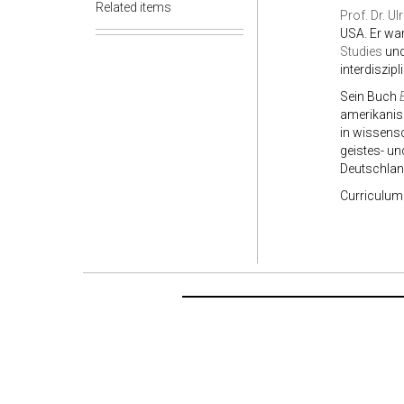
Related items
Prof. Dr. Ul
USA. Er wa
Studies
und
interdiszip
Sein Buch
amerikanisc
in wissensc
geistes- un
Deutschlan
Curriculum 