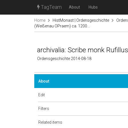
TagTeam
About
Hubs
Home
HistMonast | Ordensgeschichte
Ordens
(Weißenau OPraem) ca. 1200...
archivalia: Scribe monk Rufill
Ordensgeschichte 2014-08-18
About
Edit
Filters
Related items