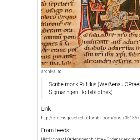
archivalia
:
Scribe monk Rufillus (Weißenau OPrae
Sigmaringen Hofbibliothek)
Link:
http://ordensgeschichte.tumblr.com/post/95135
From feeds:
HistMonast | Ordensgeschichte
»
Ordensgeschicht