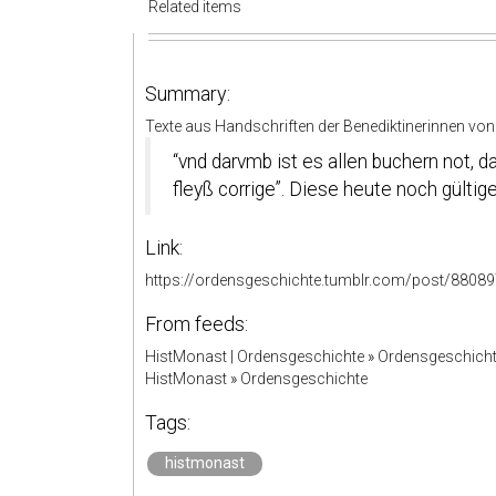
Related items
Summary:
Texte aus Handschriften der Benediktinerinnen von 
“vnd darvmb ist es allen buchern not,
fleyß corrige”. Diese heute noch gültig
Link:
https://ordensgeschichte.tumblr.com/post/8808
From feeds:
HistMonast | Ordensgeschichte
»
Ordensgeschicht
HistMonast
»
Ordensgeschichte
Tags:
histmonast