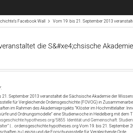
chichte's Facebook Wall
Vom 19. bis 21. September 2013 veranstalt
veranstaltet die S&#xe4;chsische Akademie
:
s 21. September 2013 veranstaltet die Sächsische Akademie der Wissens
stelle für Vergleichende Ordensgeschichte (FOVOG) in Zusammenarbeit
ften im Rahmen des Akademieprojekts ”Klöster im Hochmittelalter: Inn
rfe und Ordnungsmodelle” eine Studienwoche in Heidelberg mit dem Tite
ensgeschichte.hypotheses.org/5855
Identität und Gemeinschaft: Studi
ter” |...
ordensgeschichte.hypotheses.org Vom 19. bis 21. September 20
chaften zu Leipzig und die Forschungsstelle für Vergleichende Orde...