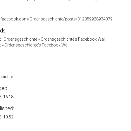
w.facebook.com/Ordensgeschichte/posts/312059928934079
ds:
 | Ordensgeschichte
»
Ordensgeschichte's Facebook Wall
t
»
Ordensgeschichte's Facebook Wall
chichte
ged:
, 16:18
lished:
, 10:52