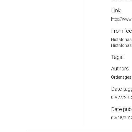
Link:
http://ww
From fee
HistMonast
HistMonas
Tags:
Authors:
Ordensges
Date tag
09/27/2013
Date pub
09/18/2013