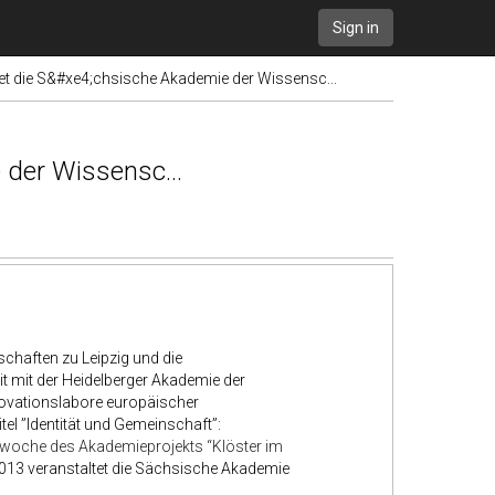
Sign in
et die S&#xe4;chsische Akademie der Wissensc...
 der Wissensc...
chaften zu Leipzig und die
 mit der Heidelberger Akademie der
ovationslabore europäischer
l ”Identität und Gemeinschaft”:
enwoche des Akademieprojekts “Klöster im
13 veranstaltet die Sächsische Akademie