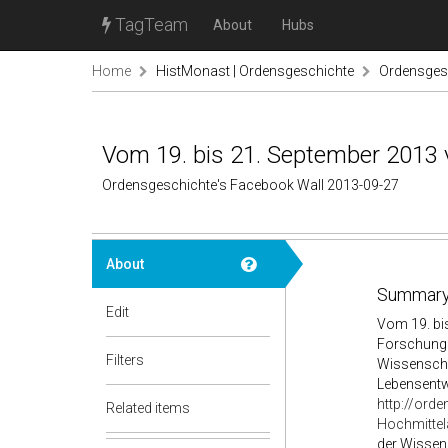
TagTeam
About
Hubs
Home
HistMonast | Ordensgeschichte
Ordensges
Vom 19. bis 21. September 2013 
Ordensgeschichte's Facebook Wall 2013-09-27
About
Summary
Edit
Vom 19. bi
Forschungs
Filters
Wissenscha
Lebensentwü
http://ord
Related items
Hochmittelal
der Wissens