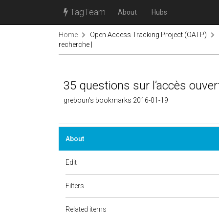
TagTeam
About
Hubs
Home
Open Access Tracking Project (OATP)
recherche |
35 questions sur l’accès ouvert
greboun's bookmarks 2016-01-19
About
Edit
Filters
Related items