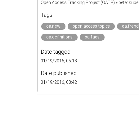
Open Access Tracking Project (OATP)
»
peter.sub
Tags:
oa.new
open access topics
oa.frenc
oa.definitions
oa.faqs
Date tagged:
01/19/2016, 05:13
Date published:
01/19/2016, 03:42