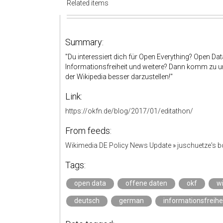
Related items
Summary:
"Du interessiert dich für Open Everything? Open Da
Informationsfreiheit und weitere? Dann komm zu 
der Wikipedia besser darzustellen!"
Link:
https://okfn.de/blog/2017/01/editathon/
From feeds:
Wikimedia DE Policy News Update
»
juschuetze's 
Tags:
open data
offene daten
okf
w
deutsch
german
informationsfreihe