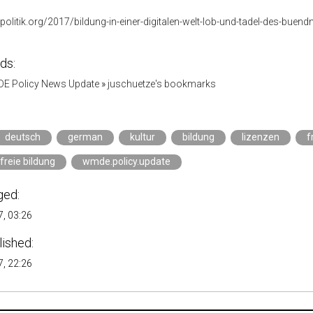
zpolitik.org/2017/bildung-in-einer-digitalen-welt-lob-und-tadel-des-buendn
ds:
DE Policy News Update
»
juschuetze's bookmarks
deutsch
german
kultur
bildung
lizenzen
f
freie bildung
wmde.policy.update
ged:
, 03:26
lished:
, 22:26