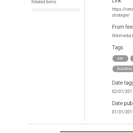
Link:
Related items
https://net
strategie/
From fee
Wikimedia 
Tags:
oer
bündnis 
Date tag
02/01/2017
Date pub
01/31/2017