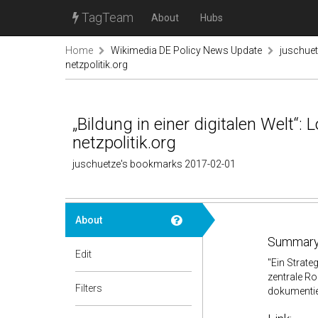
TagTeam
About
Hubs
Home
Wikimedia DE Policy News Update
juschue
netzpolitik.org
„Bildung in einer digitalen Welt“:
netzpolitik.org
juschuetze's bookmarks 2017-02-01
About
Summary
Edit
"Ein Strate
zentrale Ro
Filters
dokumentier