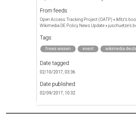
From feeds:
Open Access Tracking Project (OATP)
»
lkfitz's b
Wikimedia DE Policy News Update
»
juschuetze's 
Tags:
freies wissen
event
wikimedia deut
Date tagged:
02/10/2017, 03:36
Date published:
02/09/2017, 10:32