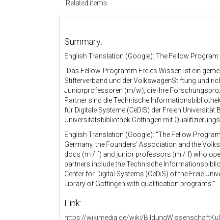
Related items
Summary:
English Translation (Google): The Fellow Program
"Das Fellow-Programm Freies Wissen ist ein gem
Stifterverband und der VolkswagenStiftung und ri
Juniorprofessoren (m/w), die ihre Forschungsproz
Partner sind die Technische Informationsbibliothe
für Digitale Systeme (CeDiS) der Freien Universität
Universitätsbibliothek Göttingen mit Qualifizierun
English Translation (Google): "The Fellow Program
Germany, the Founders' Association and the Volks
docs (m / f) and junior professors (m / f) who ope
partners include the Technische Informationsbiblio
Center for Digital Systems (CeDiS) of the Freie Uni
Library of Göttingen with qualification programs."
Link:
https://wikimedia.de/wiki/BildungWissenschaftK