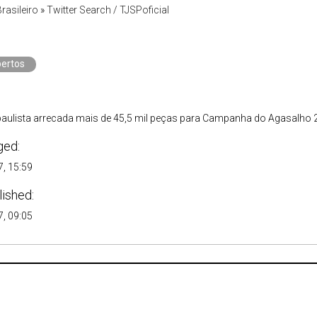
Brasileiro
»
Twitter Search / TJSPoficial
ertos
 paulista arrecada mais de 45,5 mil peças para Campanha do Agasalho
ged:
, 15:59
lished:
, 09:05