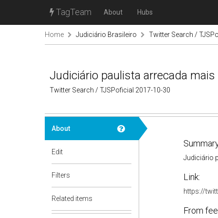
TagTeam
About
Hubs
Home
Judiciário Brasileiro
Twitter Search / TJSPo
Judiciário paulista arrecada mai
Twitter Search / TJSPoficial 2017-10-30
About
Summary
Edit
Judiciário
Filters
Link:
https://tw
Related items
From fee