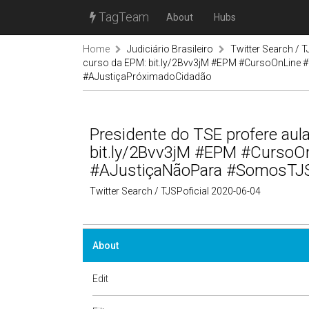
TagTeam
About
Hubs
Home
Judiciário Brasileiro
Twitter Search / T
curso da EPM: bit.ly/2Bvv3jM #EPM #CursoOnLin
#AJustiçaPróximadoCidadão
Presidente do TSE profere aul
bit.ly/2Bvv3jM #EPM #Curso
#AJustiçaNãoPara #SomosTJS
Twitter Search / TJSPoficial 2020-06-04
About
Edit