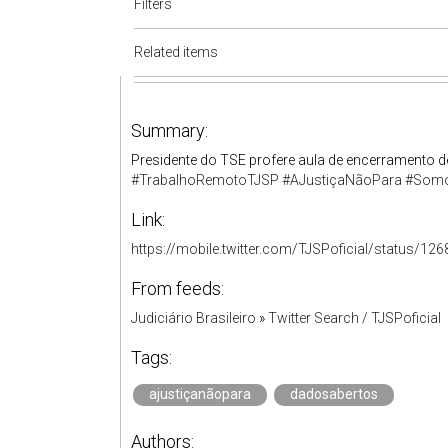
Filters
Related items
Summary:
Presidente do TSE profere aula de encerramento 
#TrabalhoRemotoTJSP
#AJustiçaNãoPara
#Som
Link:
https://mobile.twitter.com/TJSPoficial/status/
From feeds:
Judiciário Brasileiro
»
Twitter Search / TJSPoficial
Tags:
ajustiçanãopara
dadosabertos
Authors: