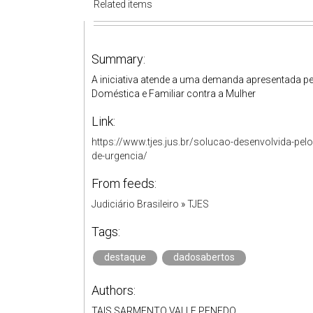
Related items
Summary:
A iniciativa atende a uma demanda apresentada p
Doméstica e Familiar contra a Mulher
Link:
https://www.tjes.jus.br/solucao-desenvolvida-pel
de-urgencia/
From feeds:
Judiciário Brasileiro
»
TJES
Tags:
destaque
dadosabertos
Authors:
TAIS SARMENTO VALLE PENEDO