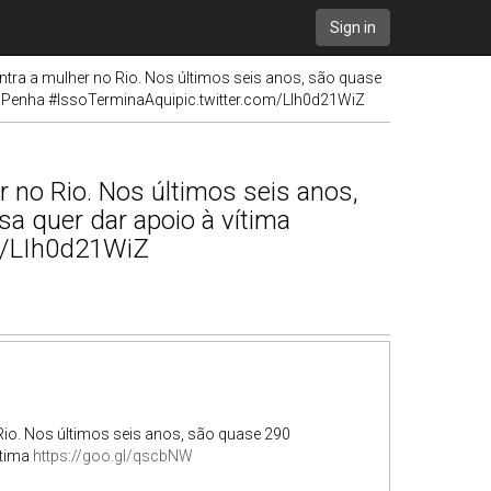
Sign in
ontra a mulher no Rio. Nos últimos seis anos, são quase
daPenha #IssoTerminaAquipic.twitter.com/LIh0d21WiZ
r no Rio. Nos últimos seis anos,
a quer dar apoio à vítima
m/LIh0d21WiZ
 Rio. Nos últimos seis anos, são quase 290
ítima
https://goo.gl/qscbNW