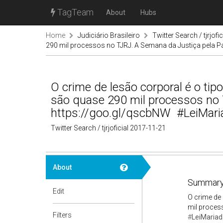
TagTeam
About
Hubs
Home
Judiciário Brasileiro
Twitter Search / tjrjofic
290 mil processos no TJRJ. A Semana da Justiça pela 
O crime de lesão corporal é o tip
são quase 290 mil processos no 
https://goo.gl/qscbNW #LeiMari
Twitter Search / tjrjoficial 2017-11-21
About
Summary
Edit
O crime de 
mil proces
Filters
#
LeiMaria