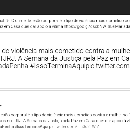
ial
O crime de lesão corporal é o tipo de violência mais cometido c
Paz em Casa quer dar apoio à vítima https://goo.gl/qscbNW #LeiMaria
o de violência mais cometido contra a mulhe
TJRJ. A Semana da Justiça pela Paz em Cas
adaPenha #IssoTerminaAquipic.twitter.co
:
lesão corporal é o tipo de violência mais cometido contra a mulher no
sos no TJRJ. A Semana da Justiça pela Paz em Casa quer dar apoio à v
daPenha
#
IssoTerminaAqui
pic.twitter.com/LIh0d21WiZ