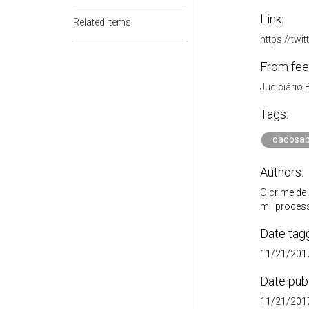
Link:
Related items
https://tw
From fee
Judiciário 
Tags:
dadosab
Authors:
O crime de 
mil proces
Date tag
11/21/2017
Date pub
11/21/2017