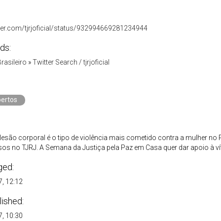
itter.com/tjrjoficial/status/932994669281234944
ds:
Brasileiro
»
Twitter Search / tjrjoficial
ertos
lesão corporal é o tipo de violência mais cometido contra a mulher no
sos no TJRJ. A Semana da Justiça pela Paz em Casa quer dar apoio à ví
ged:
, 12:12
lished:
, 10:30