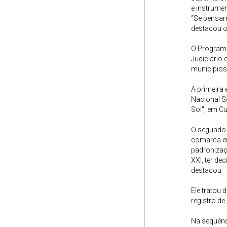
e instrumen
“Se pensarm
destacou o
O Programa
Judiciário 
municípios
A primeira 
Nacional S
Sol", em Cu
O segundo p
comarca em
padronizaç
XXI, ter de
destacou.
Ele tratou
registro d
Na sequênci