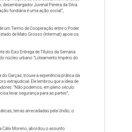
o, desembargador Juvenal Pereira da Silva.
zação fundiária é uma ação social”,
 de um Termo de Cooperação entre o Poder
 Estado de Mato Grosso (Intermat) apoie os
rte do Eixo Entrega de Títulos da Semana
 do núcleo urbano "Loteamento Império do
ra do Garças, trouxe a experiência prática da
extrajudicial. Ele lembrou que a ideia de
radores. “Não podemos, em pleno século
recisa levar segurança para as partes”,
ticas, terras arrecadadas pela União, o
ria Cálix Moreno, abordou o assunto