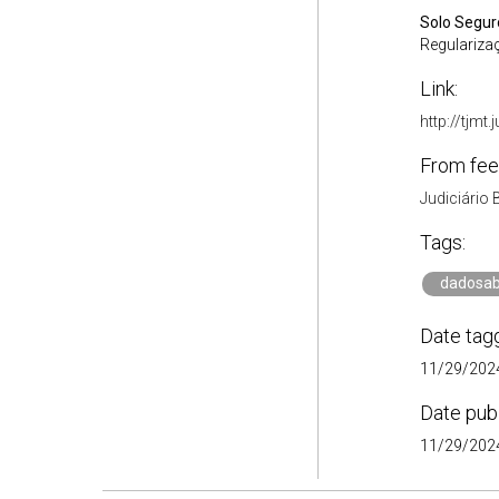
Solo Segur
Regulariza
Link:
http://tjmt
From fee
Judiciário 
Tags:
dadosab
Date tag
11/29/2024
Date pub
11/29/2024