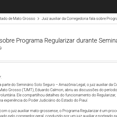
stado de Mato Grosso
Juiz auxiliar da Corregedoria fala sobre Pro
la sobre Programa Regularizar durante Semin
9
:
parte do Seminário Solo Seguro – Amazônia Legal, o juiz auxiliar da Co
 Mato Grosso (TJMT), Eduardo Calmon, abriu as discussões do período
 voluntária. Ele compartilhou detalhes do funcionamento do Regulariza
 experiência do Poder Judiciário do Estado do Piauí.
com o juiz auxiliar mato-grossense, o Programa Regularizar é um proce
ado pelo corregedor-geral, conduzido por um juiz auxiliar e norteado pe