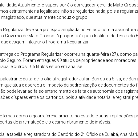
talidade. Atualmente, o supervisor é o corregedor-geral de Mato Gross
os estritamente na legalidade, não se regulariza nada, pois a regulari
 magistrado, que atualmente conduz o grupo.
 Regularizar teve sua projeção ampliada no Estado com a assinatura
e o Governo de Mato Grosso. A proposta é que o Instituto de Terras do
 que desejam integrar o Programa Regularizar.
entrega do Programa Regularizar ocorreu na quarta-feira (27), como pa
olo Seguro. Foram entregues 99 títulos de propriedade aos moradores
iabá, e outros 105 títulos estão em análise.
alestrante da tarde, o oficial registrador Julian Barros da Silva, de Bar
 que atua e abordou o impacto da padronização de documentos do foro 
ão pode levar ao falso entendimento de falta de autonomia dos regist
cisões díspares entre os cartórios, pois a atividade notarial e registral p
 de temas como o georreferenciamento no Estado e suas implicações prá
e cartas de arrematação e o desmembramento de imóveis.
a, a tabeliã e registradora do Cartório do 2º Ofício de Cuiabá, Ana Ma