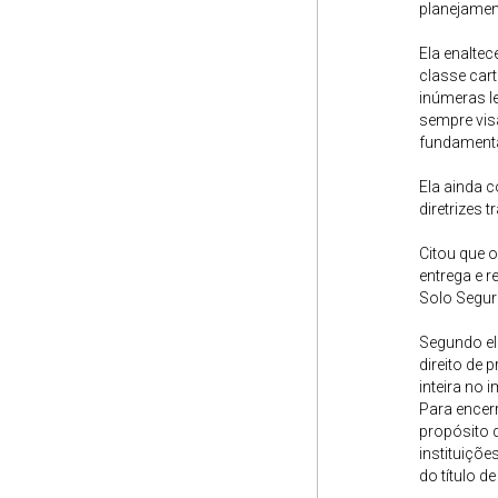
planejament
Ela enalte
classe cart
inúmeras le
sempre visa
fundamenta
Ela ainda 
diretrizes 
Citou que 
entrega e r
Solo Segur
Segundo ela
direito de 
inteira no 
Para encerr
propósito d
instituiçõ
do título d