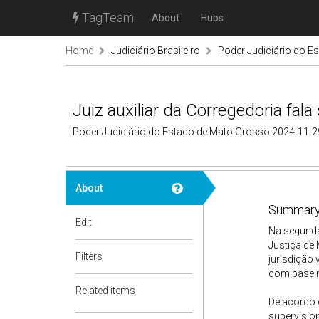
TagTeam
About
Hubs
Home
Judiciário Brasileiro
Poder Judiciário do E
Juiz auxiliar da Corregedoria fa
Poder Judiciário do Estado de Mato Grosso 2024-11-2
About
Summary
Edit
Na segunda 
Justiça de
Filters
jurisdição
com base na
Related items
De acordo 
supervision