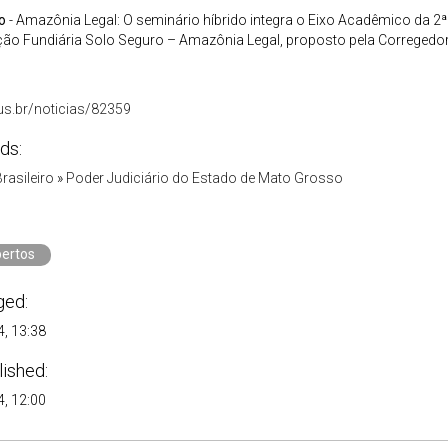
o
- Amazônia Legal: O seminário híbrido integra o Eixo Acadêmico da 2
ção Fundiária Solo Seguro – Amazônia Legal, proposto pela Corregedori
.jus.br/noticias/82359
ds:
Brasileiro
»
Poder Judiciário do Estado de Mato Grosso
ertos
ged:
, 13:38
lished:
, 12:00