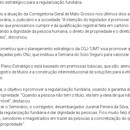
o estratégico para a regularização fundiária.
ceu a atuação da Corregedoria-Geral de Mato Grosso nos últimos dois
orária, o Judiciário e a sociedade. “A intenção do legislador é promover
is que precisamos cumprir e da qualificação registral feita em cartório
ndo a dignidade da pessoa humana, o direito de propriedade e o direito
is”, discursou.
comentou que o planejamento estratégico da CGJ-TJMT visa promover a 
traçadas pelo CNJ, que instituiu a Semana do Solo Seguro para valorizar
o Plano Estratégico está baseado em premissas básicas, que são: atend
egistro de títulos e a construção interinstitucional de soluções para a
o.
, o objetivo é promover a regularização fundiária, visando à garantia 
propriedade. “Quando a pessoa não tem o título, ela tem a ideia de qu
imóvel”, destacou.
ar o Seminário, o corregedor, desembargador Juvenal Pereira da Silva, 
a regularização fundiária é dar dignidade às pessoas. Fico muito feliz
es, servidores e magistrados em trazer às pessoas a concretização do 
e propriedade.”