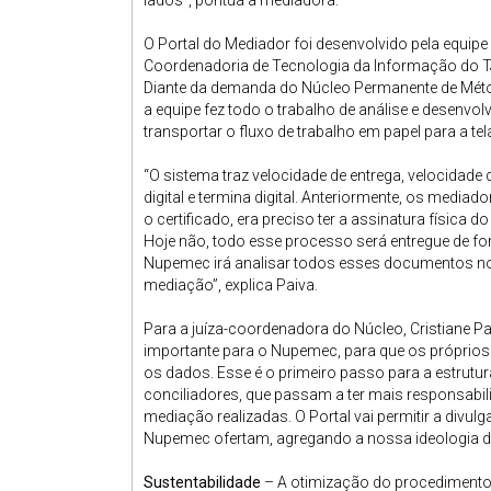
lados”, pontua a mediadora.
O Portal do Mediador foi desenvolvido pela equip
Coordenadoria de Tecnologia da Informação do TJ
Diante da demanda do Núcleo Permanente de Mét
a equipe fez todo o trabalho de análise e desenv
transportar o fluxo de trabalho em papel para a t
“O sistema traz velocidade de entrega, velocidad
digital e termina digital. Anteriormente, os medi
o certificado, era preciso ter a assinatura físic
Hoje não, todo esse processo será entregue de form
Nupemec irá analisar todos esses documentos no p
mediação”, explica Paiva.
Para a juíza-coordenadora do Núcleo, Cristiane P
importante para o Nupemec, para que os próprio
os dados. Esse é o primeiro passo para a estrut
conciliadores, que passam a ter mais responsabi
mediação realizadas. O Portal vai permitir a divul
Nupemec ofertam, agregando a nossa ideologia de
Sustentabilidade
– A otimização do procedimento 