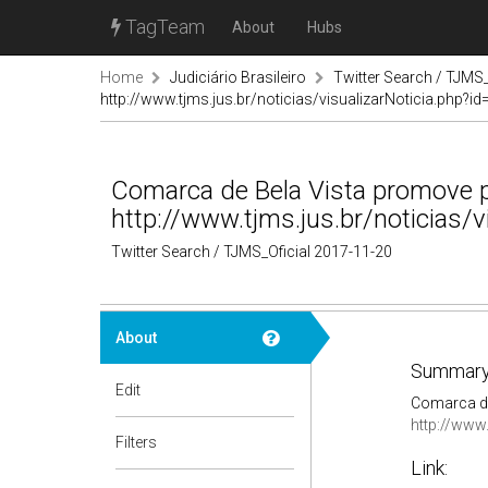
TagTeam
About
Hubs
Home
Judiciário Brasileiro
Twitter Search / TJMS_
http://www.tjms.jus.br/noticias/visualizarNoticia.php?i
Comarca de Bela Vista promove pa
http://www.tjms.jus.br/noticias/
Twitter Search / TJMS_Oficial 2017-11-20
About
Summary
Edit
Comarca de
http://www.
Filters
Link: