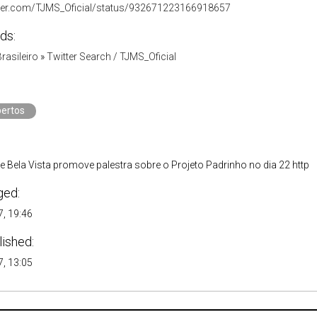
itter.com/TJMS_Oficial/status/932671223166918657
ds:
Brasileiro
»
Twitter Search / TJMS_Oficial
ertos
 Bela Vista promove palestra sobre o Projeto Padrinho no dia 22 http
ged:
, 19:46
lished:
, 13:05