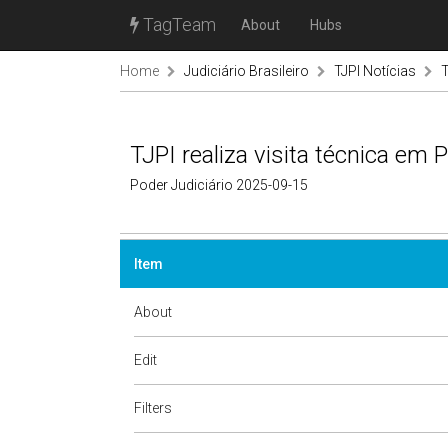
TagTeam
About
Hubs
Home
Judiciário Brasileiro
TJPI Notícias
T
TJPI realiza visita técnica em
Poder Judiciário 2025-09-15
Item
About
Edit
Filters