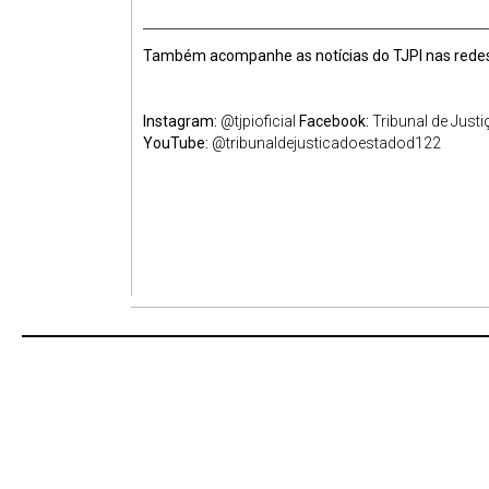
____________________________________________________
Também acompanhe as notícias do TJPI nas redes 
Instagram:
@tjpioficial
Facebook:
Tribunal de Justi
YouTube:
@tribunaldejusticadoestadod122