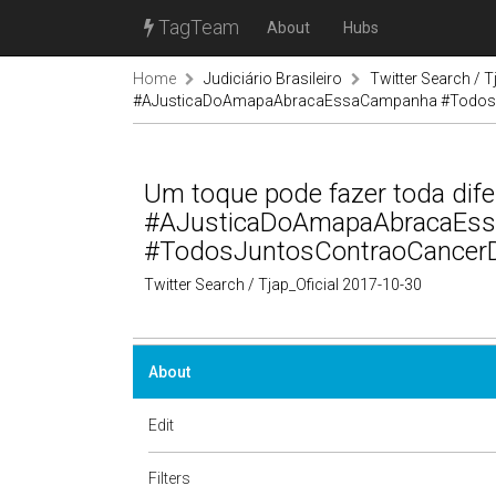
TagTeam
About
Hubs
Home
Judiciário Brasileiro
Twitter Search / T
#AJusticaDoAmapaAbracaEssaCampanha #TodosJ
Um toque pode fazer toda dif
#AJusticaDoAmapaAbracaEs
#TodosJuntosContraoCancer
Twitter Search / Tjap_Oficial 2017-10-30
About
Edit
Filters