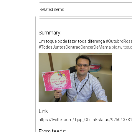
Related items
Summary:
Um toque pode fazer toda diferença
#
OutubroRos
#
TodosJuntosContraoCancerDeMama
pic.twitt
Link:
https://twitter.com/Tjap_Oficial/status/9250437
From feeds: