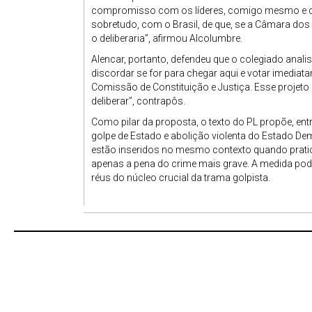
compromisso com os líderes, comigo mesmo e c
sobretudo, com o Brasil, de que, se a Câmara dos
o deliberaria”, afirmou Alcolumbre.
Alencar, portanto, defendeu que o colegiado anali
discordar se for para chegar aqui e votar imediat
Comissão de Constituição e Justiça. Esse projet
deliberar”, contrapôs.
Como pilar da proposta, o texto do PL propõe, ent
golpe de Estado e abolição violenta do Estado Dem
estão inseridos no mesmo contexto quando prat
apenas a pena do crime mais grave. A medida pode
réus do núcleo crucial da trama golpista.