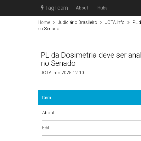
TagTeam
About
Hubs
Home
Judiciário Brasileiro
JOTA.Info
PL d
no Senado
PL da Dosimetria deve ser anal
no Senado
JOTA.Info 2025-12-10
Item
About
Edit