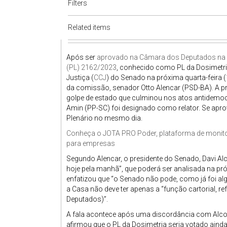
Filters
Related items
Após ser
aprovado na Câmara dos Deputados n
(PL) 2162/2023
, conhecido como PL da Dosimetri
Justiça (
CCJ
) do Senado na próxima quarta-feira (
da comissão, senador Otto Alencar (PSD-BA). A pr
golpe de estado que culminou nos atos antidemocr
Amin (PP-SC) foi designado como relator. Se aprov
Plenário no mesmo dia.
Conheça o
JOTA
PRO Poder, plataforma de monitor
para empresas
Segundo Alencar, o presidente do Senado, Davi Al
hoje pela manhã”, que poderá ser analisada na pr
enfatizou que “o Senado não pode, como já foi alg
a Casa não deve ter apenas a “função cartorial, 
Deputados)”.
A fala acontece após uma discordância com Alco
afirmou que o PL da Dosimetria seria votado aind