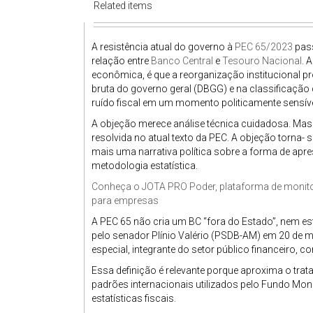
Related items
A resistência atual do governo à
PEC 65/2023
pass
relação entre
Banco Central
e
Tesouro Nacional
. 
econômica, é que a reorganização institucional pr
bruta do governo geral (DBGG) e na classificação d
ruído fiscal em um momento politicamente sensíve
A objeção merece análise técnica cuidadosa. Mas 
resolvida no atual texto da PEC. A objeção torna
mais uma narrativa política sobre a forma de apr
metodologia estatística.
Conheça o
JOTA
PRO Poder, plataforma de monitor
para empresas
A PEC 65 não cria um BC “fora do Estado”, nem esta
pelo senador Plínio Valério (PSDB-AM) em 20 de 
especial, integrante do setor público financeiro, c
Essa definição é relevante porque aproxima o trata
padrões internacionais utilizados pelo Fundo Mon
estatísticas fiscais.