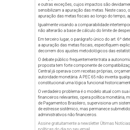
e outras exceções, cujos impactos são devidament
sensibilizam a apuração das metas. Neste caso, o
apuração das metas fiscais ao longo do tempo, a
Igualmente visando a comparabilidade intertempora
não alterarão a base de cálculo do limite de despes
Em terceiro lugar, o parágrafo único do art. 6º det
a apuração das metas fiscais, especifiquem explic
decorrem dos ajustes metodológicos das estatíst
O debate público frequentemente trata a autonomi
proposta tem forte componente de compatibilizaçã
Central já operava com receitas próprias, orçamen
autoridade monetária. A PEC 65 não inventa qualque
constitucional uma lógica funcional historicament
O verdadeiro problema é o modelo atual com sua in
financeiros relevantes, opera política monetária, 
de Pagamentos Brasileiro, supervisiona um siste
de estresse sistêmico, mas permanece submetid
administrativos não financeiros.
Assine gratuitamente a newsletter Últimas Notícia
políticas do dia no seu email