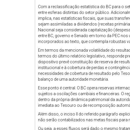
Com a reclassificação estatística do BC para o set
entre esferas distintas do setor público. Adicion
implica, nas estatísticas fiscais, que suas transf
sejam assimiladas a dividendos (receitas primária
Nacional seja considerada capitalização (despesa
entre BC, governo e Senado em torno da PEC nos
incorporados ao texto, que contempla robustas vac
Em termos da mencionada volatilidade do resultado 
termos do último relatório legislativo, responde pre
dispositivo prevê constituição de reserva de resu
institucional e à cobertura de perdas e contingên
necessidades de cobertura de resultado pelo Tesou
balanço de uma autoridade monetária.
Esse ponto é central. O BC opera reservas internac
sujeitos a oscilações cambiais e financeiras. O 
dentro da própria dinâmica patrimonial da autori
imediata ao Tesouro ou de recomposição automát
Além disso, o inciso II do referido parágrafo expli
não serão contabilizados nas metas fiscais para r
Ou seja, a esses fluxos será dado o mesmo tratam