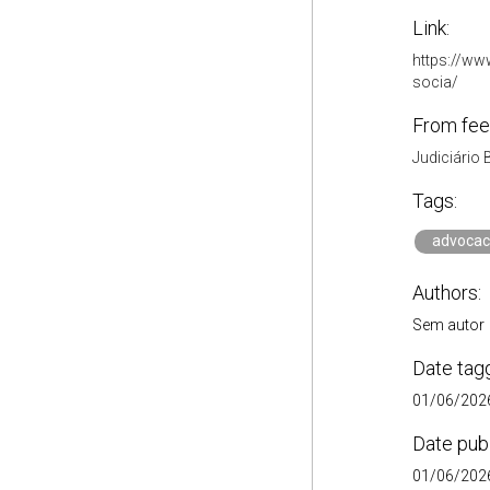
Link:
https://ww
socia/
From fee
Judiciário 
Tags:
advocac
Authors:
Sem autor
Date tag
01/06/2026
Date pub
01/06/2026