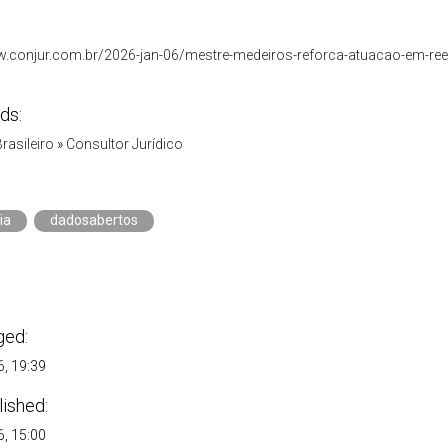
w.conjur.com.br/2026-jan-06/mestre-medeiros-reforca-atuacao-em-ree
ds:
Brasileiro
»
Consultor Jurídico
ia
dadosabertos
ged:
, 19:39
lished:
, 15:00