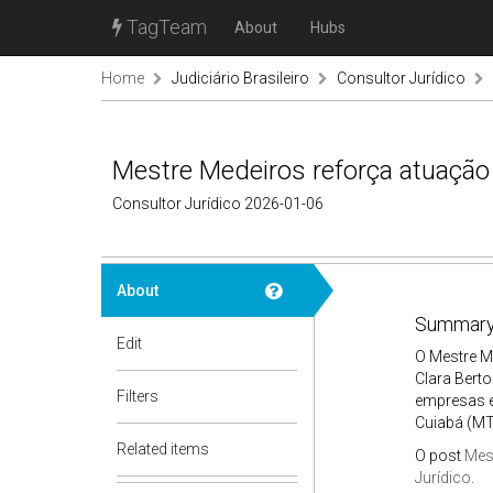
TagTeam
About
Hubs
Home
Judiciário Brasileiro
Consultor Jurídico
Mestre Medeiros reforça atuação
Consultor Jurídico 2026-01-06
About
Summary
Edit
O Mestre M
Clara Berto
Filters
empresas e 
Cuiabá (MT)
Related items
O post
Mes
Jurídico
.