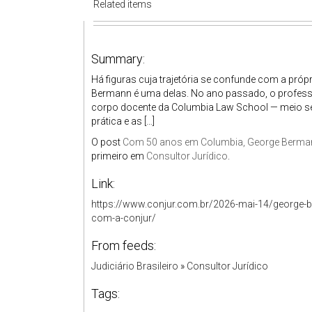
Related items
Summary:
Há figuras cuja trajetória se confunde com a pró
Bermann é uma delas. No ano passado, o profe
corpo docente da Columbia Law School — meio séc
prática e as […]
O post
Com 50 anos em Columbia, George Bermann 
primeiro em
Consultor Jurídico
.
Link:
https://www.conjur.com.br/2026-mai-14/george-
com-a-conjur/
From feeds:
Judiciário Brasileiro
»
Consultor Jurídico
Tags: