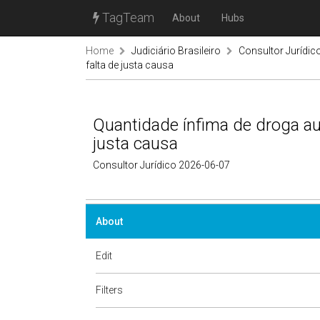
TagTeam
About
Hubs
Home
Judiciário Brasileiro
Consultor Jurídic
falta de justa causa
Quantidade ínfima de droga aut
justa causa
Consultor Jurídico 2026-06-07
About
Edit
Filters