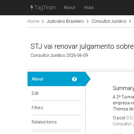
TagTeam
About
Hubs
Home
Judiciário Brasileiro
Consultor Jurídico
STJ vai renovar julgamento sobre
Consultor Jurídico 2026-06-09
About
Summary
Edit
A 2ª Turma
empresa-veí
Filters
Thereza de
O post
STJ 
Related items
Consultor 