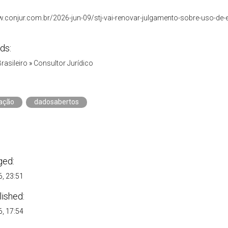
w.conjur.com.br/2026-jun-09/stj-vai-renovar-julgamento-sobre-uso-de-
ds:
Brasileiro
»
Consultor Jurídico
ação
dadosabertos
ged:
, 23:51
lished:
, 17:54