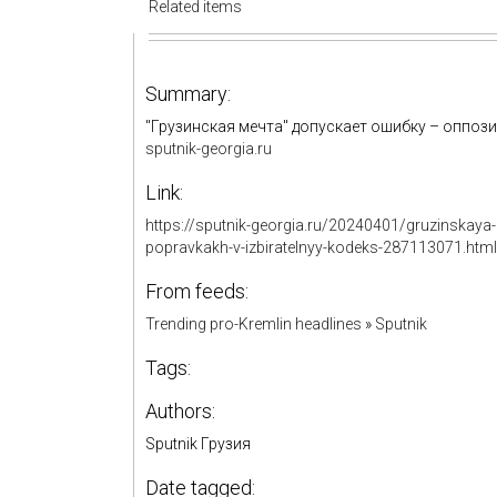
Related items
Summary:
"Грузинская мечта" допускает ошибку – оппоз
sputnik-georgia.ru
Link:
https://sputnik-georgia.ru/20240401/gruzinskaya
popravkakh-v-izbiratelnyy-kodeks-287113071.html
From feeds:
Trending pro-Kremlin headlines
»
Sputnik
Tags:
Authors:
Sputnik Грузия
Date tagged: