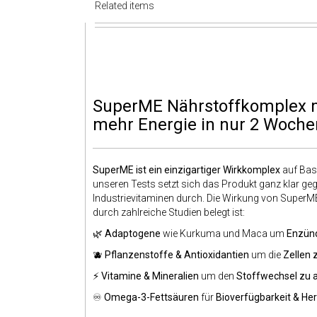
Related items
SuperME Nährstoffkomplex mi
mehr Energie in nur 2 Woche
SuperME ist ein einzigartiger Wirkkomplex
auf Basi
unseren Tests setzt sich das Produkt ganz klar ge
Industrievitaminen durch. Die Wirkung von SuperME
durch zahlreiche Studien belegt ist:
🌿
Adaptogene
wie Kurkuma und Maca um
Enzünd
🫐
Pflanzenstoffe & Antioxidantien
um die
Zellen 
⚡
Vitamine & Mineralien
um den
Stoffwechsel zu a
♾️
Omega-3-Fettsäuren
für
Bioverfügbarkeit & He