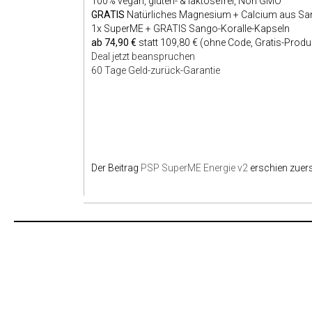
100% vegan, gluten- & laktosefrei, Non GMO
GRATIS
Natürliches Magnesium + Calcium aus Sa
1x SuperME + GRATIS Sango-Koralle-Kapseln
ab 74,90 €
statt 109,80 € (ohne Code, Gratis-Prod
Deal jetzt beanspruchen
60 Tage Geld-zurück-Garantie
Der Beitrag
PSP SuperME Energie v2
erschien zuer